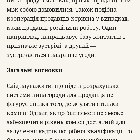
винагороду в частках, про які продавці самі
між собою домовилися. Також подібна
кооперація продавців корисна у випадках,
коли продавці розділили роботу. Один,
наприклад, напрацьовує базу контактів і
призначає зустрічі, а другий —
зустрічається і закриває угоди.
Загальні висновки
Слід зауважити, що ніде в розрахунках
системи винагороди для продавця не
фігурує оцінка того, де ж узяти стільки
комісії. Однак, якщо бізнесмен не зможе
забезпечити рівень комісії достатній для
залучення кадрів потрібної кваліфікації, то
йому не варто й думати про наймання