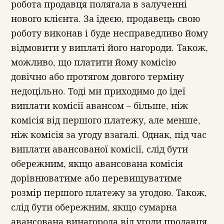
робота продавця полягала в залученні
нового клієнта. За ідеєю, продавець свою
роботу виконав і буде несправедливо йому
відмовити у виплаті його нагороди. Також,
можливо, що платити йому комісію
довічно або протягом довгого терміну
недоцільно. Тоді ми приходимо до ідеї
виплати комісії авансом – більше, ніж
комісія від першого платежу, але менше,
ніж комісія за угоду взагалі. Однак, під час
виплати авансованої комісії, слід бути
обережним, якщо авансована комісія
дорівнюватиме або перевищуватиме
розмір першого платежу за угодою. Також,
слід бути обережним, якщо сумарна
авансована винагорода від угоди продавця