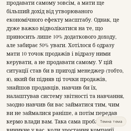
продавати самому зовсім, а мати ще
більший дохід від утворюваного
економічного ефекту масштабу. Однак, це
дуже важко відволікатися на те, що
приносить лише 10% додаткового доходу,
але забирає 50% уваги. Хотілося б одразу
мати 10 точок продажів і відразу ними
керувати, а не продавати самому. У цій
ситуації став би в пригоді менеджер (тобто,
я), який би підняв ці точки продажів,
знайшов продавців, навчив би їх,
налаштував систему звітності та навчання,
заодно навчив би вас займатися тим, чим
ви не займалися раніше, а потім передав
кермо влади вам. Така сама проблема
Темна тема
виникне у вас, коли зростання компанії