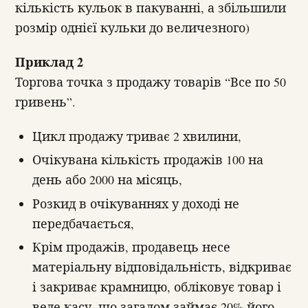
кількість кульок в пакуванні, а збільшили
розмір однієї кульки до величезного)
Приклад 2
Торгова точка з продажу товарів “Все по 50
гривень”.
Цикл продажу триває 2 хвилини,
Очікувана кількість продажів 100 на
день або 2000 на місяць,
Розкид в очікуваннях у доході не
передбачається,
Крім продажів, продавець несе
матеріальну відповідальність, відкриває
і закриває крамницю, обліковує товар і
веде касу, що загалом займає 20% його