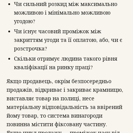
Чи сильний розкид між максимально
можливою і мінімально можливою
угодою?
Чи існує часовий проміжок між
закриттям угоди та її оплатою, або, чи є
розстрочка?
Скільки отримує людина такого рівня
кваліфікації на ринку праці?
Якщо продавець, окрім безпосередньо
продажів, відкриває і закриває крамницю,
виставляє товар на полиці, несе
матеріальну відповідальність за ввірений
йому товар, то система винагороди
повинна містити фіксовану частину.
Якщо цикл продажу — проміжок часу від