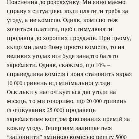
Пояснення до розрахунку: Ми явно маємо
справу з ситуацією, коли платити треба за
угоду, а не комісію. Однак, комісію теж
хочеться платити, щоб стимулювати
продавця до хороших продажів. При цьому,
якщо ми дамо йому просто комісію, то на
великих угодах він буде занадто багато
заробляти. Однак, скажімо, що 10% –
справедлива комісія і вона становить якраз
10 000 гривень від мінімальної угоди.
Оскільки у нас очікується дві угоди на
місяць, то ми говоримо, що 20 000 гривень
(з очікуваних 25 000) продавець
зароблятиме коштом фіксованих премій за
кожну угоду. Тепер нам залишається
“заповнити” змінною комісією решту 5000