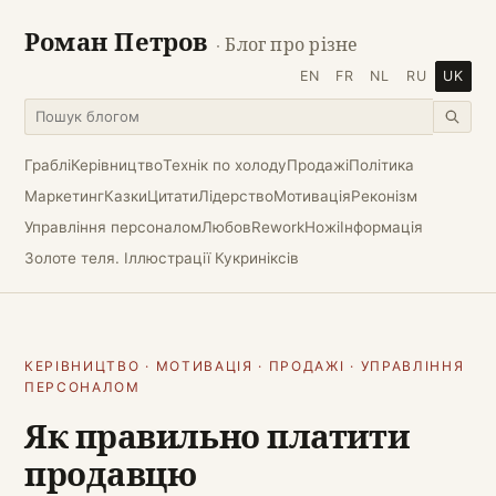
Роман Петров
· Блог про різне
EN
FR
NL
RU
UK
Граблі
Керівництво
Технік по холоду
Продажі
Політика
Маркетинг
Казки
Цитати
Лідерство
Мотивація
Реконізм
Управління персоналом
Любов
Rework
Ножі
Інформація
Золоте теля. Іллюстрації Кукриніксів
КЕРІВНИЦТВО
·
МОТИВАЦІЯ
·
ПРОДАЖІ
·
УПРАВЛІННЯ
ПЕРСОНАЛОМ
Як правильно платити
продавцю