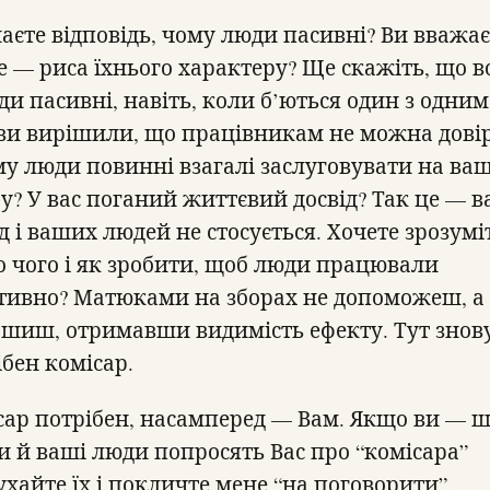
наєте відповідь, чому люди пасивні? Ви вважає
е — риса їхнього характеру? Ще скажіть, що 
и пасивні, навіть, коли б’ються один з одним 
 ви вирішили, що працівникам не можна дові
му люди повинні взагалі заслуговувати на ва
ру? У вас поганий життєвий досвід? Так це — 
д і ваших людей не стосується. Хочете зрозумі
о чого і як зробити, щоб люди працювали
тивно? Матюками на зборах не допоможеш, а
ршиш, отримавши видимість ефекту. Тут знов
ібен комісар.
сар потрібен, насамперед — Вам. Якщо ви — 
и й ваші люди попросять Вас про “комісара”
ухайте їх і покличте мене “на поговорити”.