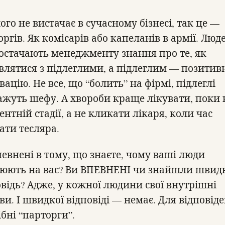
ого не вистачає в сучасному бізнесі, так це —
ргів. Як комісарів або капеланів в армії. Люд
постачають менеджменту знання про те, як
влятися з підлеглими, а підлеглим — позитив
ацію. Не все, що “болить” на фірмі, підлеглі
ажуть шефу. А хвороби краще лікувати, поки
ентній стадії, а не кликати лікаря, коли час
ати тесляра.
певнені в тому, що знаєте, чому ваші люди
юють на вас? Ви ВПЕВНЕНІ чи знайшли швид
овідь? Адже, у кожної людини свої внутрішні
и. І швидкої відповіді — немає. Для відповід
бні “парторги”.