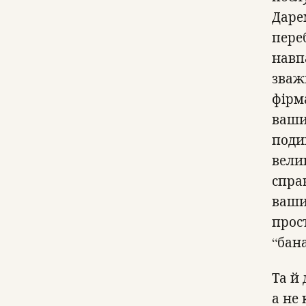
Даре
переб
навп
зваж
фірм
ваши
поди
велик
спра
ваши
прос
“бан
Та й
а не