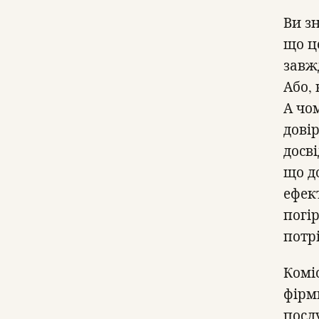
Ви з
що ц
завжд
Або,
А чо
дові
досві
що д
ефек
погі
потр
Комі
фірм
посл