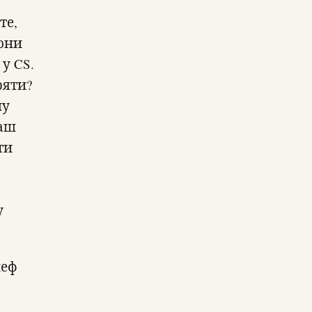
те,
вони
у CS.
ряти?
шу
ваш
ти
у
шеф