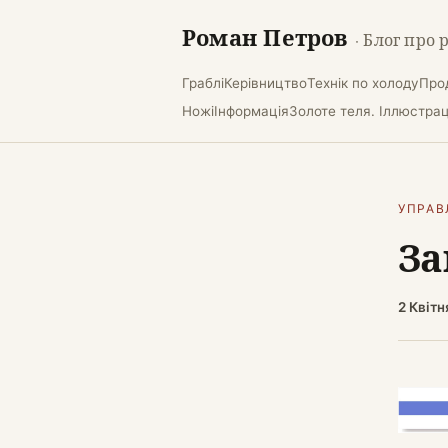
Роман Петров
· Блог про 
Граблі
Керівництво
Технік по холоду
Про
Ножі
Інформація
Золоте теля. Іллюстраці
УПРАВ
За
2 Квітн