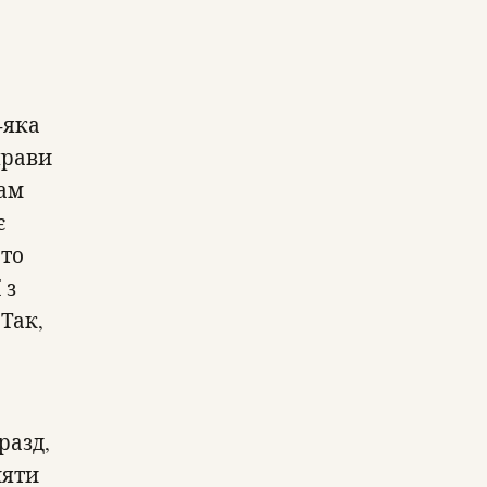
-яка
прави
вам
є
ато
 з
Так,
разд,
няти