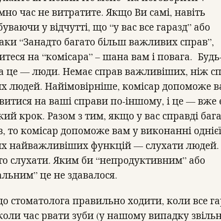
мно час не витратите. Якщо Ви самі, навіть
уваючи у відчутті, що “у вас все гаразд” або
аки “Занадто багато більш важливих справ”,
итеся на “комісара” – шана вам і повага. Будь
а це — люди. Немає справ важливіших, ніж с
х людей. Найімовірніше, комісар допоможе 
витися на ваші справи по-іншому, і це — вже 
ий крок. Разом з тим, якщо у вас справді баг
в, то комісар допоможе вам у виконанні однієї
х найважливіших функцій — слухати людей. 
то слухати. Яким би “непродуктивним” або
альним” це не здавалося.
 до стоматолога правильно ходити, коли все га
 коли час рвати зуби (у нашому випадку звіль