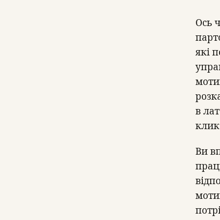
Ось ч
парто
які 
упра
мотив
розк
в лат
клик
Ви в
прац
відп
мотив
потрі