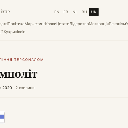
різне
EN
FR
NL
RU
UK
дажі
Політика
Маркетинг
Казки
Цитати
Лідерство
Мотивація
Реконізм
ї Кукриніксів
ЛІННЯ ПЕРСОНАЛОМ
мполіт
я 2020
· 2 хвилини