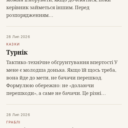
керівник займеться іншим. Перед
розпорядженням…
28 Лип 2026
КАЗКИ
Турнік
Тактико-технічне обґрунтування впертості У
мене є молодша донька. Якщо їй щось треба,
вона йде до мети, не бачачи перешкод.
Формулюю обережно: не «долаючи
перешкоди», а саме не бачачи. Це різні…
28 Лип 2026
ГРАБЛІ