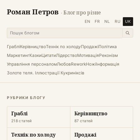
Роман Петров
· Блог про різне
EN
FR
NL
RU
UK
Граблі
Керівництво
Технік по холоду
Продажі
Політика
Маркетинг
Казки
Цитати
Лідерство
Мотивація
Реконізм
Управління персоналом
Любов
Rework
Ножі
Інформація
Золоте теля. Іллюстрації Кукриніксів
РУБРИКИ БЛОГУ
Граблі
Керівництво
218 статей
87 статей
Технік по холоду
Продажі