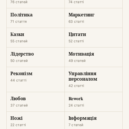
76 статей
74 статті
Політика
Маркетинг
71 стаття
63 статті
Казки
Цитати
55 статей
52 статті
Лідерство
Мотивація
50 статей
49 статей
Реконізм
Управління
персоналом
44 статті
42 статті
Любов
Rework
37 статей
24 статті
Ножі
Інформація
22 статті
7 статей