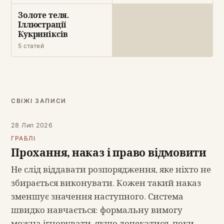
Золоте теля.
Іллюстрації
Кукриніксів
5 статей
СВІЖІ ЗАПИСИ
28 Лип 2026
ГРАБЛІ
Прохання, наказ і право відмовити
Не слід віддавати розпорядження, яке ніхто не
збирається виконувати. Кожен такий наказ
зменшує значення наступного. Система
швидко навчається: формальну вимогу
можна ігнорувати, якщо дочекатися, поки