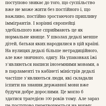
поступово звикає до того, що суспільство
вже не може жити без постійного і, що
важливо, постійно зростаючого припливу
іммігрантів. І корінні європейці
здебільшого вже сприймають це як
нормальне явище. У школах дедалі менше
дітей, батьки яких народилися в цій країні.
На вулицях дедалі більше нетрадиційного,
але вже звичного, одягу. На упаковках їжі
з’являються написи іноземними мовами, а
в парламенті та кабінеті міністрів дедалі
частіше з’являються люди, які складали
іспити на знання державної мови вже
будучи добре дорослими. Це могло б
здатися трагедією 100 років тому. Але зараз
це поступово перетворюється на норму.