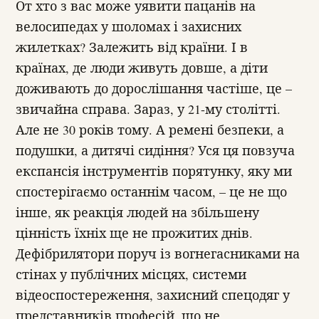
От хто з вас може уявити пацанів на
велосипедах у шоломах і захисних
жилетках? Залежить від країни. І в
країнах, де люди живуть довше, а діти
доживають до дорослішання частіше, це –
звичайна справа. Зараз, у 21-му столітті.
Але не 30 років тому. А ремені безпеки, а
подушки, а дитячі сидіння? Уся ця повзуча
експансія інструментів порятунку, яку ми
спостерігаємо останнім часом, – це не що
інше, як реакція людей на збільшену
цінність їхніх ще не прожитих днів.
Дефібрилятори поруч із вогнегасниками на
стінах у публічних місцях, системи
відеоспостереження, захисний спецодяг у
представників професій, що не