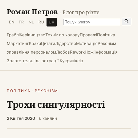
Роман Петров
· Блог про різне
EN
FR
NL
RU
UK
Граблі
Керівництво
Технік по холоду
Продажі
Політика
Маркетинг
Казки
Цитати
Лідерство
Мотивація
Реконізм
Управління персоналом
Любов
Rework
Ножі
Інформація
Золоте теля. Іллюстрації Кукриніксів
ПОЛІТИКА
·
РЕКОНІЗМ
Трохи сингулярності
2 Квітня 2020
· 6 хвилин