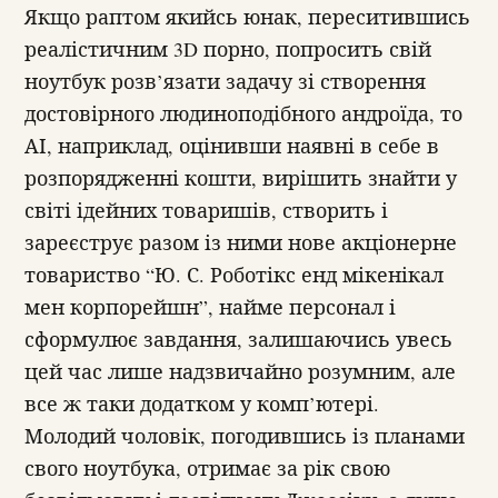
Якщо раптом якийсь юнак, переситившись
реалістичним 3D порно, попросить свій
ноутбук розв’язати задачу зі створення
достовірного людиноподібного андроїда, то
АІ, наприклад, оцінивши наявні в себе в
розпорядженні кошти, вирішить знайти у
світі ідейних товаришів, створить і
зареєструє разом із ними нове акціонерне
товариство “Ю. С. Роботікс енд мікенікал
мен корпорейшн”, найме персонал і
сформулює завдання, залишаючись увесь
цей час лише надзвичайно розумним, але
все ж таки додатком у комп’ютері.
Молодий чоловік, погодившись із планами
свого ноутбука, отримає за рік свою