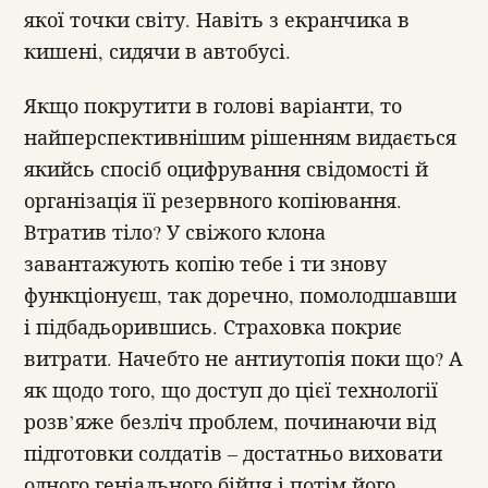
якої точки світу. Навіть з екранчика в
кишені, сидячи в автобусі.
Якщо покрутити в голові варіанти, то
найперспективнішим рішенням видається
якийсь спосіб оцифрування свідомості й
організація її резервного копіювання.
Втратив тіло? У свіжого клона
завантажують копію тебе і ти знову
функціонуєш, так доречно, помолодшавши
і підбадьорившись. Страховка покриє
витрати. Начебто не антиутопія поки що? А
як щодо того, що доступ до цієї технології
розв’яже безліч проблем, починаючи від
підготовки солдатів – достатньо виховати
одного геніального бійця і потім його