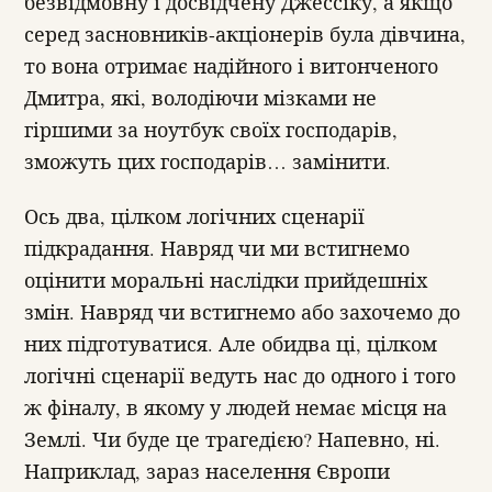
безвідмовну і досвідчену Джессіку, а якщо
серед засновників-акціонерів була дівчина,
то вона отримає надійного і витонченого
Дмитра, які, володіючи мізками не
гіршими за ноутбук своїх господарів,
зможуть цих господарів… замінити.
Ось два, цілком логічних сценарії
підкрадання. Навряд чи ми встигнемо
оцінити моральні наслідки прийдешніх
змін. Навряд чи встигнемо або захочемо до
них підготуватися. Але обидва ці, цілком
логічні сценарії ведуть нас до одного і того
ж фіналу, в якому у людей немає місця на
Землі. Чи буде це трагедією? Напевно, ні.
Наприклад, зараз населення Європи