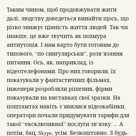
Таким чином, щоб продовжувати жити
далі, людству доведеться винайти щось, що
різко знижує цінність життя людей. Так чи
інакше, це вже звучить як похмура
антиутопія. І нам варто бути готовим до
типового, “по сингулярськи”, розв’язання
питання. Ось, як, наприклад, із
відеотелефонами. Про них говорили, їх
показували у фантастичних фільмах,
інженери розробляли рішення, фірми
показували на виставках свої зразки. На
поштамтах навіть з’явилися відеокабінки,
оператори почали придумувати тарифи для
такої “ексклюзивної” послуги зв’язку…. А
потім, бац, Skype, усім. Безкоштовно. З будь-