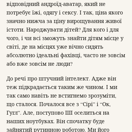
відповідний андроїд-аватар, який не
потребує їжі, одягу і сексу. І так, ціна якого
значно нижча за ціну вирощування живої
істоти. Народжувати дітей? Для кого і для
чого, і чи всі зможуть знайти дітям місце у
світі, де на місцях уже вічно сидять
абсолютно ідеальні фахівці, часто не зовсім
або вже зовсім не люди?
До речі про штучний інтелект. Адже він
теж підкрадається таким же чином. І ми
так само навіть не встигнемо зрозуміти,
що сталося. Почалося все з “Сірі” і “Ок,
Гугл”. Але, поступово ШІ оселиться на
наших ноутбуках. Він спочатку буде
зайнятий рутинною роботою. Ми його