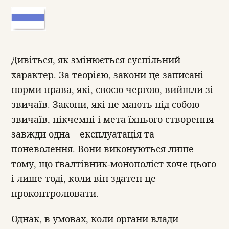
Дивіться, як змінюється суспільний
характер. За теорією, закони це записані
норми права, які, своєю чергою, вийшли зі
звичаїв. Закони, які не мають під собою
звичаїв, нікчемні і мета їхнього створення
завжди одна – експлуатація та
поневолення. Вони виконуються лише
тому, що ґвалтівник-монополіст хоче цього
і лише тоді, коли він здатен це
проконтролювати.
Однак, в умовах, коли органи влади