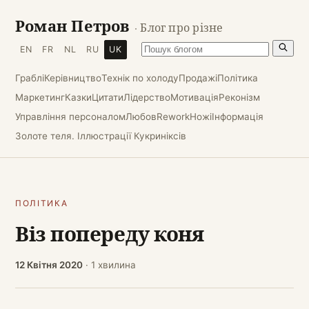
Роман Петров
· Блог про різне
EN
FR
NL
RU
UK
Граблі
Керівництво
Технік по холоду
Продажі
Політика
Маркетинг
Казки
Цитати
Лідерство
Мотивація
Реконізм
Управління персоналом
Любов
Rework
Ножі
Інформація
Золоте теля. Іллюстрації Кукриніксів
ПОЛІТИКА
Віз попереду коня
12 Квітня 2020
· 1 хвилина