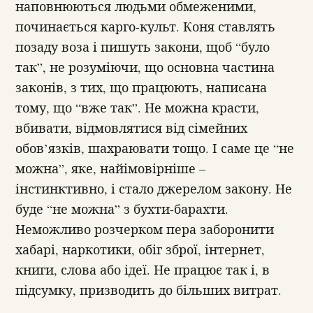
наповнюються людьми обмеженими,
починається карго-культ. Коня ставлять
позаду воза і пишуть закони, щоб “було
так”, не розуміючи, що основна частина
законів, з тих, що працюють, написана
тому, що “вже так”. Не можна красти,
вбивати, відмовлятися від сімейних
обов’язків, шахраювати тощо. І саме це “не
можна”, яке, найімовірніше –
інстинктивно, і стало джерелом закону. Не
буде “не можна” з бухти-барахти.
Неможливо розчерком пера заборонити
хабарі, наркотики, обіг зброї, інтернет,
книги, слова або ідеї. Не працює так і, в
підсумку, призводить до більших витрат.