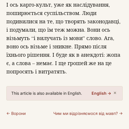
І ось карго-культ, уже як наслідування,
поширюється суспільством. Люди
подивилися на те, що творять законодавці,
і подумали, що їм теж можна. Вони ось
візьмуть “і вилучать із мови” слово. Ага,
воно ось візьме і зникне. Прямо після
їхнього рішення. І буде як в анекдоті: жопа
є, а слова – немає. І ще грошей же на це
попросять і витратять.
×
This article is also available in English.
English →
← Ворони
Чим ми відрізняємося від мавп? →