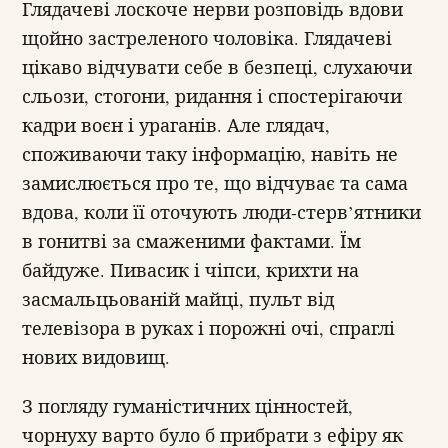
Глядачеві лоскоче нерви розповідь вдови
щойно застреленого чоловіка. Глядачеві
цікаво відчувати себе в безпеці, слухаючи
сльози, стогони, ридання і спостерігаючи
кадри воєн і ураганів. Але глядач,
споживаючи таку інформацію, навіть не
замислюється про те, що відчуває та сама
вдова, коли її оточують люди-стерв’ятники
в гонитві за смаженими фактами. Їм
байдуже. Пивасик і чіпси, крихти на
засмальцьованій майці, пульт від
телевізора в руках і порожні очі, спраглі
нових видовищ.
З погляду гуманістичних цінностей,
чорнуху варто було б прибрати з ефіру як