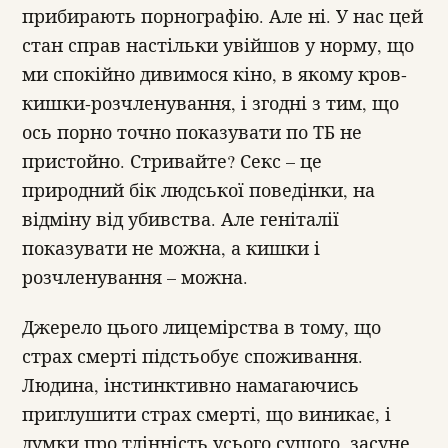
прибирають порнографію. Але ні. У нас цей
стан справ настільки увійшов у норму, що
ми спокійно дивимося кіно, в якому кров-
кишки-розчленування, і згодні з тим, що
ось порно точно показувати по ТБ не
пристойно. Стривайте? Секс – це
природний бік людської поведінки, на
відміну від убивства. Але геніталії
показувати не можна, а кишки і
розчленування – можна.
Джерело цього лицемірства в тому, що
страх смерті підстьобує споживання.
Людина, інстинктивно намагаючись
приглушити страх смерті, що виникає, і
думки про тлінність усього сущого, засуне