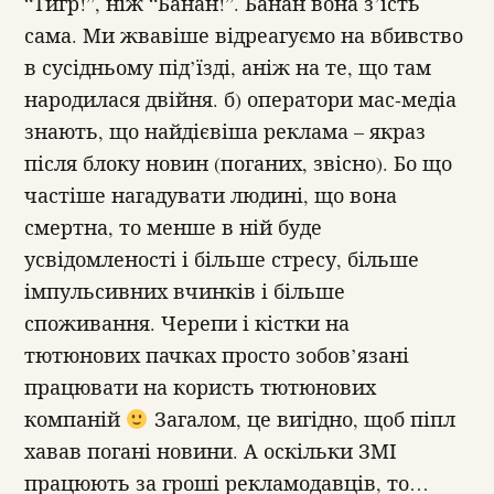
“Тигр!”, ніж “Банан!”. Банан вона з’їсть
сама. Ми жвавіше відреагуємо на вбивство
в сусідньому під’їзді, аніж на те, що там
народилася двійня. б) оператори мас-медіа
знають, що найдієвіша реклама – якраз
після блоку новин (поганих, звісно). Бо що
частіше нагадувати людині, що вона
смертна, то менше в ній буде
усвідомленості і більше стресу, більше
імпульсивних вчинків і більше
споживання. Черепи і кістки на
тютюнових пачках просто зобов’язані
працювати на користь тютюнових
компаній
Загалом, це вигідно, щоб піпл
хавав погані новини. А оскільки ЗМІ
працюють за гроші рекламодавців, то…