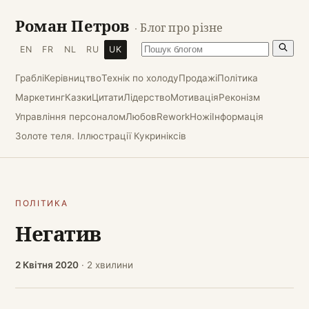
Роман Петров
· Блог про різне
EN
FR
NL
RU
UK
Граблі
Керівництво
Технік по холоду
Продажі
Політика
Маркетинг
Казки
Цитати
Лідерство
Мотивація
Реконізм
Управління персоналом
Любов
Rework
Ножі
Інформація
Золоте теля. Іллюстрації Кукриніксів
ПОЛІТИКА
Негатив
2 Квітня 2020
· 2 хвилини