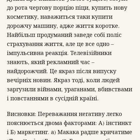
до рота чергову порцію піци, купить нову
косметику, наважиться таки купити
дорожчу машину, адже життя коротке.
Найбільш продуманий заведе собі поліс
страхування життя, але це все одно –
імпульсивна реакція. Телевізійники
знають, який рекламний час –
найдорожчий. Це якраз після випуску
вечірніх новин. Якраз тоді, коли людей
заргузили війнами, ураганами, вбивствами
і повстаннями в сусідній країні.
Висновки: Переважання негативу легко
пояснюється двома факторами: А) інстинкт
і Б) маркетинг. а) Макака радше кричатиме