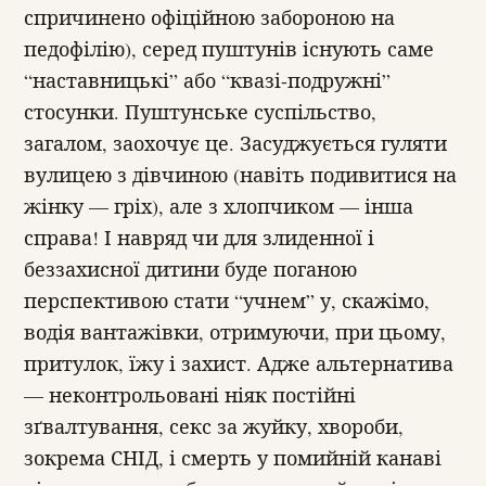
спричинено офіційною забороною на
педофілію), серед пуштунів існують саме
“наставницькі” або “квазі-подружні”
стосунки. Пуштунське суспільство,
загалом, заохочує це. Засуджується гуляти
вулицею з дівчиною (навіть подивитися на
жінку — гріх), але з хлопчиком — інша
справа! І навряд чи для злиденної і
беззахисної дитини буде поганою
перспективою стати “учнем” у, скажімо,
водія вантажівки, отримуючи, при цьому,
притулок, їжу і захист. Адже альтернатива
— неконтрольовані ніяк постійні
зґвалтування, секс за жуйку, хвороби,
зокрема СНІД, і смерть у помийній канаві