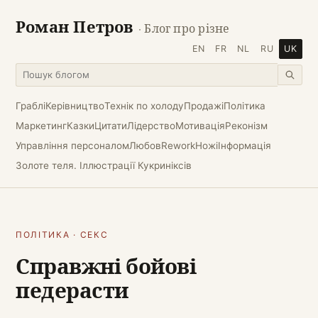
Роман Петров
· Блог про різне
EN
FR
NL
RU
UK
Граблі
Керівництво
Технік по холоду
Продажі
Політика
Маркетинг
Казки
Цитати
Лідерство
Мотивація
Реконізм
Управління персоналом
Любов
Rework
Ножі
Інформація
Золоте теля. Іллюстрації Кукриніксів
ПОЛІТИКА
·
СЕКС
Справжні бойові
педерасти