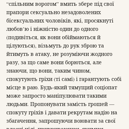
“спільним ворогом” вмить збере під свої
прапори сексуально незадоволених
бісексуальних чоловіків, які, просякнуті
любов’ю і ніжністю один до одного
(подивіться, як вони обіймаються й
цілуються), візьмуть до рук зброю та
йтимуть в атаку, не розуміючи жодного
разу, за що саме вони борються, але
знаючи, що вони, таким чином,
спокутують гріхи (ті самі) і гарантують собі
місце в раю. Будь-який тямущий соціопат
може запросто маніпулювати такими
людьми. Пропонувати замість грошей —
спокуту гріхів і давати рекрутам надію на
збагачення, запрошуючи воювати за свої