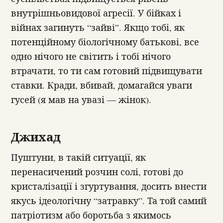
внутрішньовидової агресії. У бійках і
війнах загинуть “зайві”. Якщо тобі, як
потенційному біологічному батькові, все
одно нічого не світить і тобі нічого
втрачати, то ти сам готовий підвищувати
ставки. Кради, вбивай, домагайся уваги
гусей (я мав на увазі — жінок).
Джихад
Пуштуни, в такій ситуації, як
перенасичений розчин солі, готові до
кристалізації і згуртування, досить внести
якусь ідеологічну “затравку”. Та той самий
патріотизм або боротьба з якимось