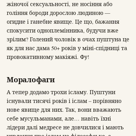
жіночої сексуальності, не носіння або
гоління бороди дорослою людиною —
огидне і ганебне явище. Це що, бажання
спокусити одноплемінника, будучи вже
зрілим? Голений чоловік в очах пуштуна це
як для нас дама 50+ років у міні-спідниці та
провокативному макіяжі. Фу!
Моралофаги
А тепер додамо трохи ісламу. Пуштуни
існували тисячі років і іслам – порівняно
нове явище для них. Так, вони вважають
себе мусульманами, але… навіть їхні
лідери далі медресе не довчилися і мають