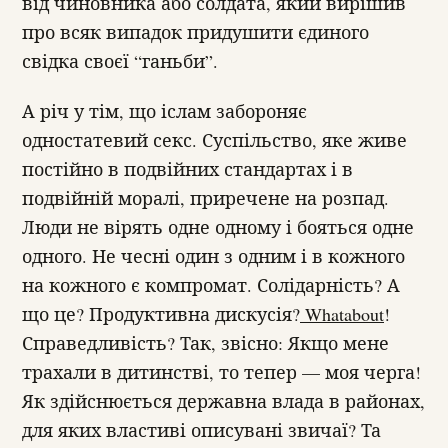
від чиновника або солдата, який вирішив
про всяк випадок придушити єдиного
свідка своєї “ганьби”.
А річ у тім, що іслам забороняє
одностатевий секс. Суспільство, яке живе
постійно в подвійних стандартах і в
подвійній моралі, приречене на розпад.
Люди не вірять одне одному і бояться одне
одного. Не чесні один з одним і в кожного
на кожного є компромат. Солідарність? А
що це? Продуктивна дискусія?
Whatabout
!
Справедливість? Так, звісно: Якщо мене
трахали в дитинстві, то тепер — моя черга!
Як здійснюється державна влада в районах,
для яких властиві описувані звичаї? Та