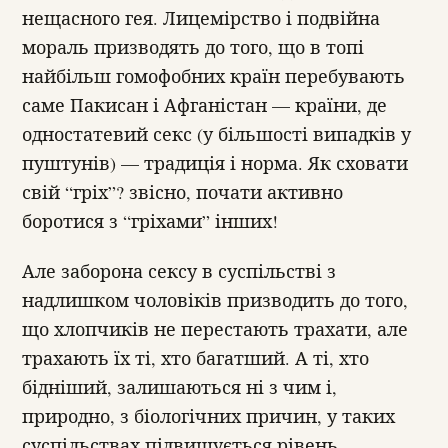
нещасного гея. Лицемірство і подвійна
мораль призводять до того, що в топі
найбільш гомофобних країн перебувають
саме Пакисан і Афганістан — країни, де
одностатевий секс (у більшості випадків у
пуштунів) — традиція і норма. Як сховати
свій “гріх”? звісно, почати активно
боротися з “гріхами” інших!
Але заборона сексу в суспільстві з
надлишком чоловіків призводить до того,
що хлопчиків не перестають трахати, але
трахають їх ті, хто багатший. А ті, хто
бідніший, залишаються ні з чим і,
природно, з біологічних причин, у таких
суспільствах підвищується рівень