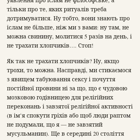
уявлення про іслам не філософське, а
тільки про те, яких ритуалів треба
дотримуватися. Ну тобто, вони знають про
іслам не більше, ніж ми з вами: ну там, не
можна свинину, молитися 5 разів на день, і
не трахати хлопчиків…. Стоп!
Як так не трахати хлопчиків? Ну, якщо
трохи, то можна. Насправді, ми стикаємося
з явищем табуювання сексу і почуття
постійної провини ні за що, що є чудовою
мозковою годівницею для релігійних
переконань і завзятої релігійної активності
(в ім’я спокути гріхів або щоб люди раптом
не подумали, що я — не завзятий
мусульманин). Ще в середині 20 століття