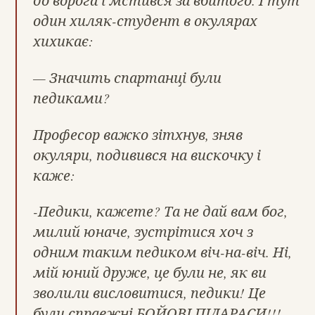
до ворога і мстився за вбитого. І тут
один хиляк-студент в окулярах
хихикає:
— Значить спартанці були
педиками?
Професор важко зітхнув, зняв
окуляри, подивився на вискочку і
каже:
-Педики, кажете? Та не дай вам бог,
милий юначе, зустрітися хоч з
одним таким педиком віч-на-віч. Ні,
мій юний друже, це були не, як ви
зволили висловитися, педики! Це
були справжні БОЙОВІ ПІДАРАСИ!!!