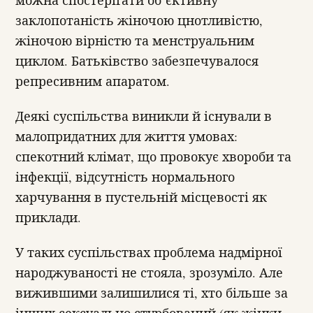
можна спостерігати об’єктивну
заклопотаність жіночою цнотливістю,
жіночою вірністю та менструальним
циклом. Батьківство забезпечувалося
репресивним апаратом.
Деякі суспільства виникли й існували в
малопридатних для життя умовах:
спекотний клімат, що провокує хвороби та
інфекції, відсутність нормального
харчування в пустельній місцевості як
приклади.
У таких суспільствах проблема надмірної
народжуваності не стояла, зрозуміло. Але
вижившими залишилися ті, хто більше за
інших сексуально стурбований (як жінки,