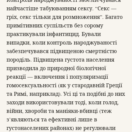
найчастіше табуюванням сексу. “Секс —
гріх, секс тільки для розмноження”. Багато
примітивних суспільств без сорому
практикували інфантицид. Бували
випадки, коли контроль народжуваності
забезпечувався підвищеною смертністю
породіль. Підвищена густота населення
призводила до природної біологічної
реакції — включення і популяризації
гомосексуальності (як у стародавній Греції
та Римі, наприклад). Усі ці та подібні до них
заходи використовували тоді, коли голод,
війни, хвороби та маніяки-вбивці (теж
з’являються та ефективні лише в
густонаселених районах) не регулювали