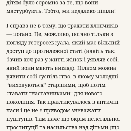
дітям було соромно за те, що вони
мастурбують. Тобто, ми недалеко пішли!
І справа не в тому, що трахати хлопчиків
— погано. Це, можливо, погано тільки з
погляду гетеросексуала, який має вільний
доступ до протилежної статі (навіть так:
бачив хоч раз у житті жінок і уявляв собі,
який вони мають вигляд). Цілком можна
уявити собі суспільство, в якому молодші
“виховуються” старшими, щоб потім
ставати “наставниками” для нового
покоління. Так практикувалося в античні
часи і це не є приводом зневажати
пуштунів. Тим паче що окрім нелегальної
проституції та насильства над дітьми (що