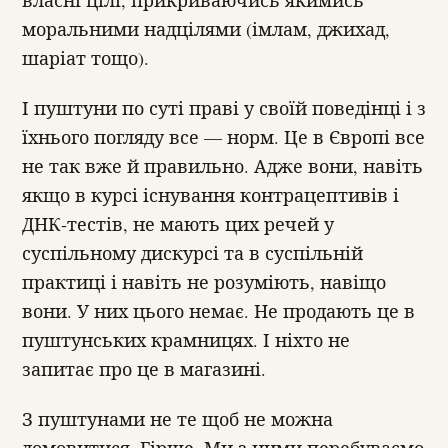
власні цілі, прикриваючись якимись
моральними надцілями (імлам, джихад,
шаріат тощо).
І пуштуни по суті праві у своїй поведінці і з
їхнього погляду все — норм. Це в Європі все
не так вже й правильно. Адже вони, навіть
якщо в курсі існування контрацептивів і
ДНК-тестів, не мають цих речей у
суспільному дискурсі та в суспільній
практиці і навіть не розуміють, навіщо
вони. У них цього немає. Не продають це в
пуштунських крамницях. І ніхто не
запитає про це в магазині.
З пуштунами не те щоб не можна
домовитися. Гірше. Ми з ними перебуваємо