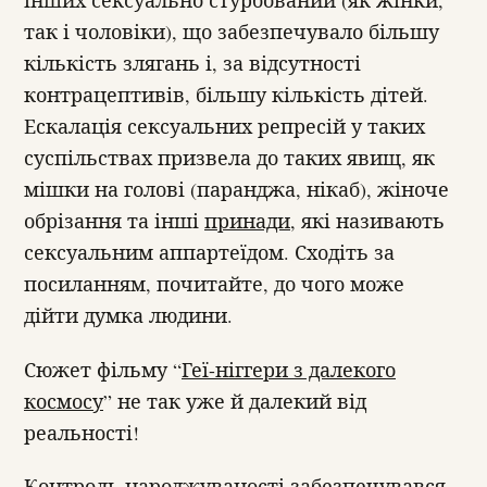
так і чоловіки), що забезпечувало більшу
кількість злягань і, за відсутності
контрацептивів, більшу кількість дітей.
Ескалація сексуальних репресій у таких
суспільствах призвела до таких явищ, як
мішки на голові (паранджа, нікаб), жіноче
обрізання та інші
принади
, які називають
сексуальним аппартеїдом. Сходіть за
посиланням, почитайте, до чого може
дійти думка людини.
Сюжет фільму “
Геї-ніггери з далекого
космосу
” не так уже й далекий від
реальності!
Контроль народжуваності забезпечувався