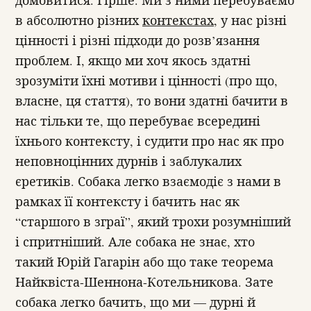
в абсолютно різних
контекстах
, у нас різні
цінності і різні підходи до розв’язання
проблем. І, якщо ми хоч якось здатні
зрозуміти їхні мотиви і цінності (про що,
власне, ця стаття), то вони здатні бачити в
нас тільки те, що перебуває всередині
їхнього контексту, і судити про нас як про
неповноцінних дурнів і заблукалих
єретиків. Собака легко взаємодіє з нами в
рамках її контексту і бачить нас як
“старшого в зграї”, який трохи розумніший
і спритніший. Але собака не знає, хто
такий Юрій Гагарін або що таке теорема
Найквіста-Шеннона-Котельникова. Зате
собака легко бачить, що ми — дурні й