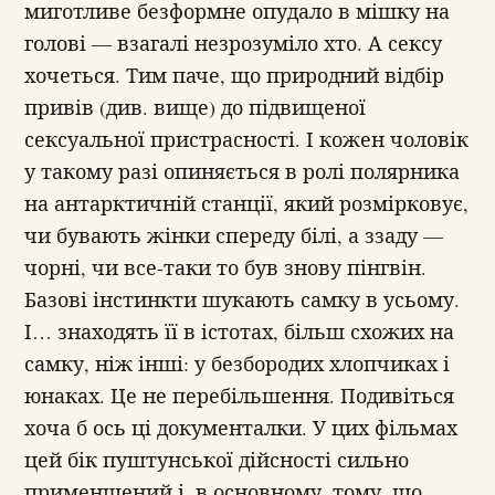
миготливе безформне опудало в мішку на
голові — взагалі незрозуміло хто. А сексу
хочеться. Тим паче, що природний відбір
привів (див. вище) до підвищеної
сексуальної пристрасності. І кожен чоловік
у такому разі опиняється в ролі полярника
на антарктичній станції, який розмірковує,
чи бувають жінки спереду білі, а ззаду —
чорні, чи все-таки то був знову пінгвін.
Базові інстинкти шукають самку в усьому.
І… знаходять її в істотах, більш схожих на
самку, ніж інші: у безбородих хлопчиках і
юнаках. Це не перебільшення. Подивіться
хоча б ось ці документалки. У цих фільмах
цей бік пуштунської дійсності сильно
применшений і, в основному, тому, що