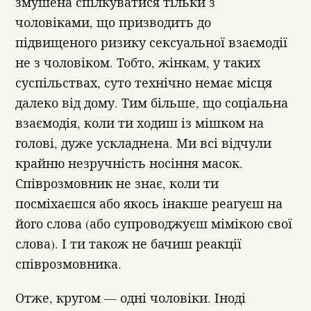
змушена спілкуватися тільки з
чоловіками, що призводить до
підвищеного ризику сексуальної взаємодії
не з чоловіком. Тобто, жінкам, у таких
суспільствах, суто технічно немає місця
далеко від дому. Тим більше, що соціальна
взаємодія, коли ти ходиш із мішком на
голові, дуже ускладнена. Ми всі відчули
крайню незручність носіння масок.
Співрозмовник не знає, коли ти
посміхаєшся або якось інакше реагуєш на
його слова (або супроводжуєш мімікою свої
слова). І ти також не бачиш реакції
співрозмовника.
Отже, кругом — одні чоловіки. Іноді