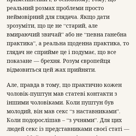
реальний розмах проблеми просто
неймовірний для глядача. Якщо дати
зрозуміти, що це не “старий, але
вмираючий звичай” або не “певна ганебна
практика”, а реальна щоденна практика, то
глядач не сприйме це і подумає, що все
показане — брехня. Розум європейця
відмовиться цей жах прийняти.
Але, правда в тому, що практично кожен
чоловік-пуштун мав статеві контакти з
іншими чоловіками. Коли пуштун був
молодий, він мав секс “з наставниками”.
Коли подорослішав – “з учнями”. Для цих
людей секс із представниками своєї статі —