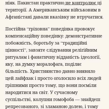
ніяк. Пакистан практично
не контролює
ці
території. А Американським військовим в
Афганістані давали вказівку не втручатися.
Постійна “гріховна” поведінка провокує
компенсаційну поведінку: демонстративне
побожність, боротьбу за “традиційні
цінності”, завзяте слідування релігійним
ритуалам і фанатичну відданість ідеології,
яку, на думку моралофага, поділяє
більшість. Християнство давно виявило
цей лайфхак і просто оголосило всіх людей
грішними просто тому, що вони посміли
народитися на світ. У сучасному
суспільстві, колупни гомофоба — знайдеш
репресованого, зі зламаною долею, і тому