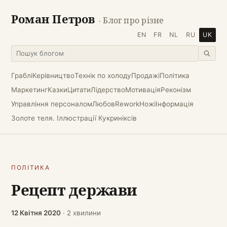
Роман Петров
· Блог про різне
EN
FR
NL
RU
UK
Граблі
Керівництво
Технік по холоду
Продажі
Політика
Маркетинг
Казки
Цитати
Лідерство
Мотивація
Реконізм
Управління персоналом
Любов
Rework
Ножі
Інформація
Золоте теля. Іллюстрації Кукриніксів
ПОЛІТИКА
Рецепт держави
12 Квітня 2020
· 2 хвилини