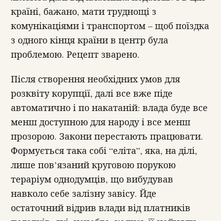
країні, бажано, мати труднощі з
комунікаціями і транспортом – щоб поїздка
з одного кінця країни в центр була
проблемою. Рецепт зварено.
Після створення необхідних умов для
розквіту корупції, далі все вже піде
автоматично і по накатаній: влада буде все
менш доступною для народу і все менш
прозорою. Закони перестають працювати.
Формується така собі “еліта”, яка, на ділі,
лише пов’язаний круговою порукою
тераріум однодумців, що вибудував
навколо себе залізну завісу. Йде
остаточний відрив влади від платників