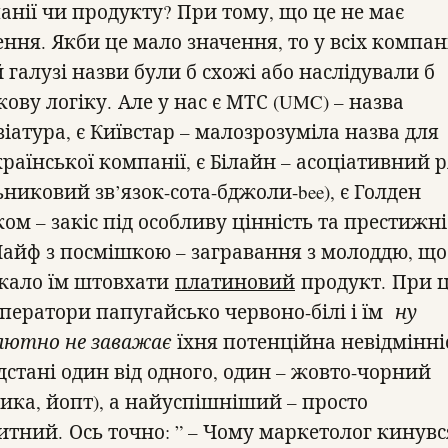
анії чи продукту? При тому, що це не має
ення. Якби це мало значення, то у всіх компан
 галузі назви були б схожі або наслідували б
ову логіку. Але у нас є МТС (UMC) – назва
іатура, є Київстар – малозрозуміла назва для
раїнської компанії, є Білайн – асоціативний 
ьниковий зв’язок-сота-бджоли-bee), є Голден
ом – закіс під особливу цінність та престижні
 Лайф з посмішкою – загравання з молоддю, що
жало їм штовхати
платиновий
продукт. При 
оператори папугайсько червоно-білі і їм
ну
лютно не заважає
їхня потенційна невідмінні
ідстані один від одного, один – жовто-чорний
сика, йопт), а найуспішніший – просто
итний. Ось точно: ” – Чому маркетолог кинувся