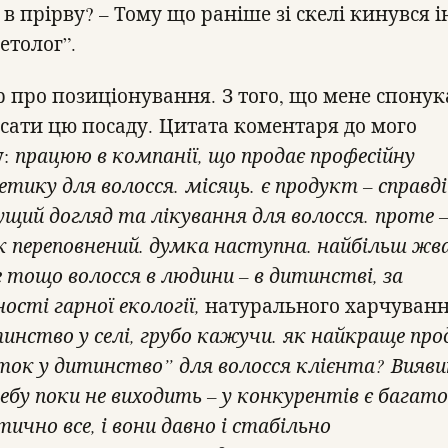
 в прірву? – Тому що раніше зі скелі кинувся
етолог”.
р про позиціонування. З того, що мене спонук
сати цю посаду. Цитата коментаря до мого
у:
працюю в компанії, що продає професійну
тику для волосся. місяць. є продукт – справді
щий догляд та лікування для волосся. проте 
к переповнений. думка наступна. найбільш жва
е тощо волосся в людини – в дитинстві, за
ості гарної екології,
натурального харчуван
тинство у селі, грубо кажучи. як найкраще пр
ток у дитинство” для волосся клієнта? Вияв
ебу поки не виходить – у конкурентів є багато
ично все, і вони давно і стабільно