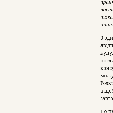
прац
пост
това
інши
З од
люди
купу
погл
конс
можу
Розк
а що
завг
По-п