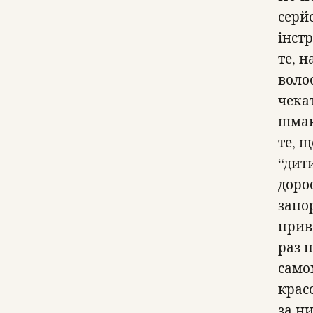
серй
інстр
те, 
воло
чека
шман
те, щ
“дити
доро
запор
прив
раз п
самом
красо
за н