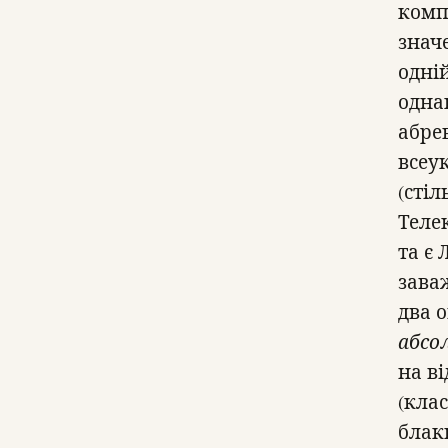
комп
знач
одній
однак
абрев
всеук
(стіл
Телек
та є
зава
два 
абсо
на в
(кла
блак