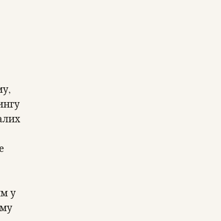
му,
ингу
алих
е
им у
ому