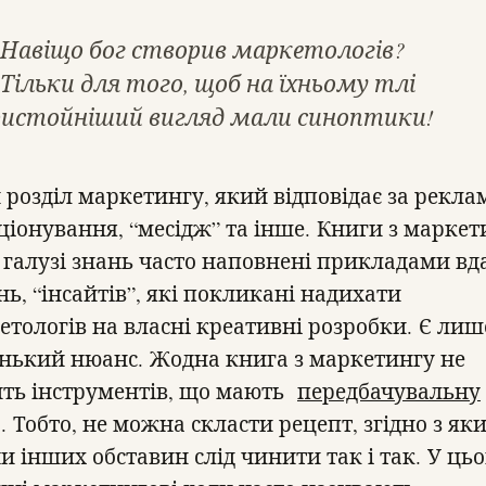
Навіщо бог створив маркетологів?
Тільки для того, щоб на їхньому тлі
ристойніший вигляд мали синоптики!
 розділ маркетингу, який відповідає за рекла
ціонування, “месідж” та інше. Книги з маркет
й галузі знань часто наповнені прикладами вд
ь, “інсайтів”, які покликані надихати
етологів на власні креативні розробки. Є лиш
нький нюанс. Жодна книга з маркетингу не
ить інструментів, що мають
передбачувальну
. Тобто, не можна скласти рецепт, згідно з як
чи інших обставин слід чинити так і так. У ць