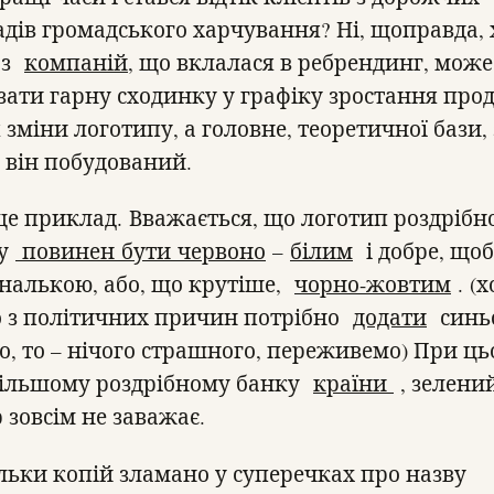
адів громадського харчування? Ні, щоправда, 
 з
компаній
, що вклалася в ребрендинг, може
зати гарну сходинку у графіку зростання про
 зміни логотипу, а головне, теоретичної бази, 
 він побудований.
ще приклад. Вважається, що логотип роздрібн
ку
повинен
бути
червоно
–
білим
і добре, щоб
ональкою, або, що крутіше,
чорно-жовтим
. (х
 з політичних причин потрібно
додати
синь
го, то – нічого страшного, переживемо) При ць
ільшому роздрібному банку
країни
, зелени
 зовсім не заважає.
ільки копій зламано у суперечках про назву