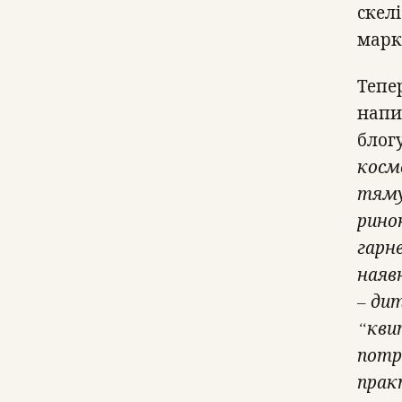
скелі
марк
Тепе
напи
блог
косме
тяму
рино
гарн
наявн
– ди
“кви
потр
практ