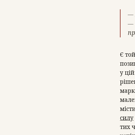
— 
— 
п
Є той
пози
у ці
рішен
марк
мале
міст
силу
тих 