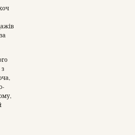
хоч
дажів
за
ого
 з
оча,
о-
ому,
й