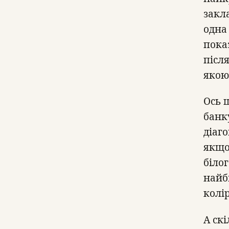
закл
одна
пока
після
якою
Ось 
бан
діаг
якщо
біло
найб
колір
А ск