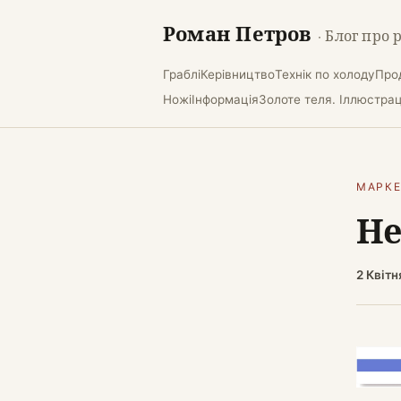
Роман Петров
· Блог про 
Граблі
Керівництво
Технік по холоду
Про
Ножі
Інформація
Золоте теля. Іллюстраці
МАРК
Не
2 Квітн