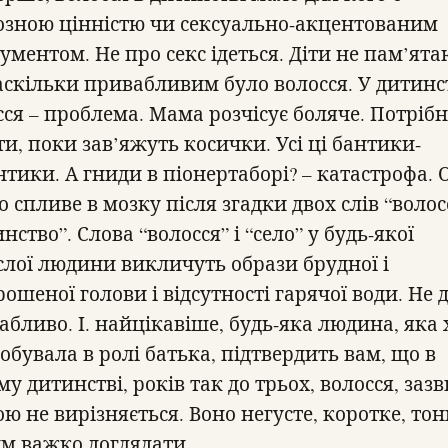
озною цінністю чи сексуально-акцентованим
ументом. Не про секс ідеться. Діти не пам’ят
наскільки привабливим було волосся. У дитинс
сся – проблема. Мама розчісує боляче. Потріб
ти, поки зав’яжуть косички. Усі ці бантики-
тики. А гниди в піонертаборі? – катастрофа. 
о спливе в мозку після згадки двох слів “волосс
нство”. Слова “волосся” і “село” у будь-якої
слої людини викличуть образи брудної і
ошеної голови і відсутності гарячої води. Не 
абливо. І. найцікавіше, будь-яка людина, яка 
обувала в ролі батька, підтвердить вам, що в
у дитинстві, років так до трьох, волосся, заз
ю не вирізняється. Воно негусте, коротке, тон
им важко доглядати.