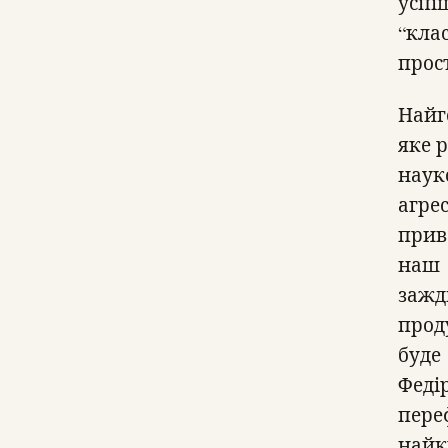
успі
“клас
прос
Найг
яке 
наук
агрес
прив
на
зажд
прод
буд
Феді
пере
найкр