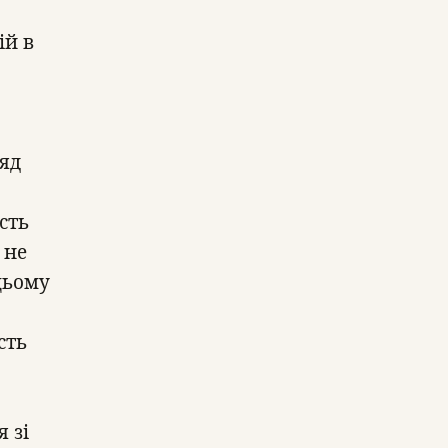
ій в
ряд
сть
 не
цьому
сть
 зі