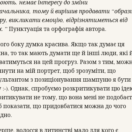
юють. немає інтересу до зміни
ачальника, тому й вирішив продавати “образ
ру, викликати емоцію, відрізнятиметься від
х.
” Пунктуація та орфографія автора.
ного боку думка красива. Якщо так думає ця
на, то так мають думати ще й інші люди, які 
ватимуться на цей прогруз. Разом з тим, мож
янути на мій портрет, щоб зрозуміти, що
ультантом з позиціонування шампуню я бути
 :-). Однак, спробуємо розкритикувати цю іде
ритикувати не тому, що вона мені не подобаєт
б показати, що придовбатися можна до чого
одно.
ерше, волосся в дитинстві мало для кого є