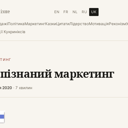
різне
EN
FR
NL
RU
UK
дажі
Політика
Маркетинг
Казки
Цитати
Лідерство
Мотивація
Реконізм
ї Кукриніксів
ЕТИНГ
пізнаний маркетинг
я 2020
· 7 хвилин