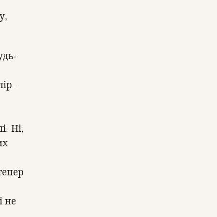
у,
удь-
ір –
. Ні,
их
тепер
і не