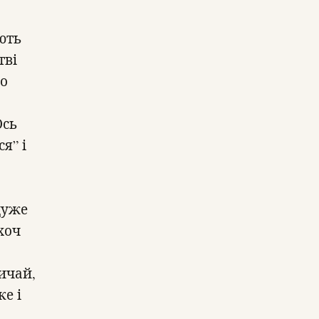
ають
тві
но
Ось
я” і
дуже
хоч
вичай,
ке і