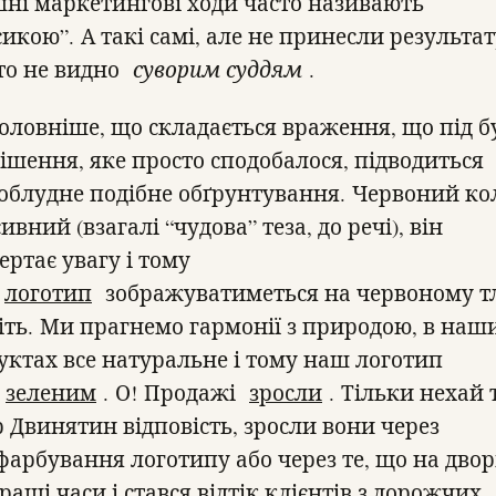
шні маркетингові ходи часто називають
икою”. А такі самі, але не принесли результат
то не видно
суворим суддям
.
оловніше, що складається враження, що під б
рішення, яке просто сподобалося, підводиться
облудне подібне обґрунтування. Червоний кол
ивний (взагалі “чудова” теза, до речі), він
ертає увагу і тому
ш
логотип
зображуватиметься на червоному тлі
іть. Ми прагнемо гармонії з природою, в наш
уктах все натуральне і тому наш логотип
е
зеленим
. О! Продажі
зросли
. Тільки нехай 
р Двинятин відповість, зросли вони через
фарбування логотипу або через те, що на двор
ащі часи і стався відтік клієнтів з дорожчих