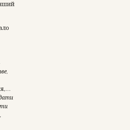
 інший
ало
–
ве,
ня,…
одати
ити
,