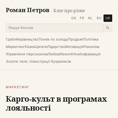
Роман Петров
· Блог про різне
EN
FR
NL
RU
UK
Граблі
Керівництво
Технік по холоду
Продажі
Політика
Маркетинг
Казки
Цитати
Лідерство
Мотивація
Реконізм
Управління персоналом
Любов
Rework
Ножі
Інформація
Золоте теля. Іллюстрації Кукриніксів
МАРКЕТИНГ
Карго-культ в програмах
лояльності