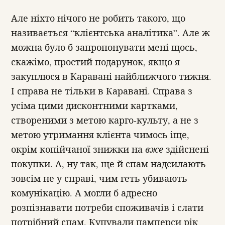
Але ніхто нічого не робить такого, що
називається “клієнтська аналітика”. Але ж
можна було б запропонувати мені щось,
скажімо, простий подарунок, якщо я
закуплюся в Каравані найближчого тижня.
І справа не тільки в Каравані. Справа з
усіма цими дисконтними картками,
створеними з метою карго-культу, а не з
метою утримання клієнта чимось іще,
окрім копійчаної знижки на
вже
здійснені
покупки. А, ну так, ще й спам надсилають
зовсім не у справі, чим геть убивають
комунікацію. А могли б адресно
розпізнавати потреби споживачів і слати
потрібний спам. Купували памперси рік