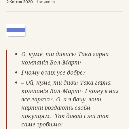
2 Квітня 2020
· 1 хвилина
О, куме, ти дивись! Така гарна
компанія Вол-Март!
І чому в них усе добре?
– Ой, куме, ти диви! Така гарна
компанія Вол-Март!- І чому в них
все гаразд?- О, а я бачу, вони
картки роздають своїм
покупцям.- Так давай і ми так
саме зробимо!