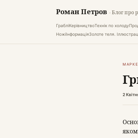
Роман Петров
· Блог про 
Граблі
Керівництво
Технік по холоду
Про
Ножі
Інформація
Золоте теля. Іллюстраці
МАРК
Гр
2 Квітн
Осно
яком