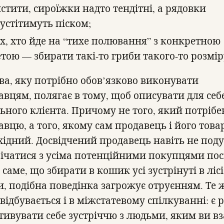
стити, сироїжки надто тендітні, а рядовки
устітимуть піском;
х, хто йде на “тихе полювання” з конкретною
тою — збирати такі-то гриби такого-то розмір
ва, яку потрібно обов’язково виконувати
авцям, полягає в тому, щоб описувати для себ
льного клієнта. Причому не того, який потрібе
авцю, а того, якому сам продавець і його това
хідний. Досвідчений продавець навіть не под
річатися з усіма потенційними покупцями пос
 саме, що збирати в кошик усі зустрінуті в лісі
и, подібна поведінка загрожує отруєнням. Те 
відбувається і в міжстатевому спілкуванні: є 
тивувати себе зустріччю з людьми, яким ви вз