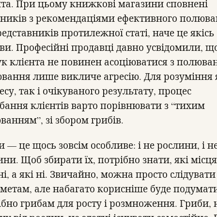
нта. При цьому книжкові магазини сповнені
бників з рекомендаціями ефективного полюв
редставників протилежної статі, наче це якісь
ви. Професійні продавці давно усвідомили, щ
к клієнта не повинен асоціюватися з полюва
вання лише викличе агресію. Для розуміння 
су, так і очікуваного результату, процес
бання клієнтів варто порівнювати з “тихим
ванням”, зі збором грибів.
 — це щось зовсім особливе: і не рослини, і н
ни. Щоб збирати їх, потрібно знати, які місця
і, а які ні. Звичайно, можна просто слідувати
метам, але набагато корисніше буде подумат
ібно грибам для росту і розмноження. Гриби, 