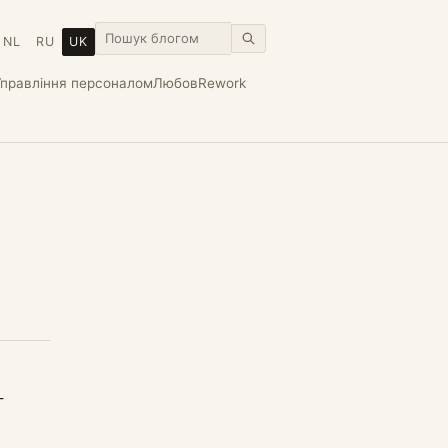
NL
RU
UK
Управління персоналом
Любов
Rework
-