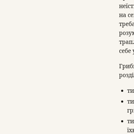
неїс
на с
треб
розум
трап
себе
Гриб
розді
ти
ти
гр
ти
їх