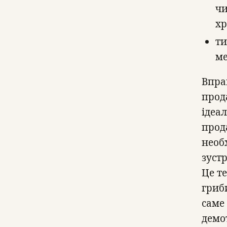
чи
хр
ти
ме
Впра
прод
ідеа
прод
необ
зуст
Це те
гриб
саме 
демо