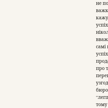
не по
важк
кажу
успі
ніко
вваж
самі
успіх
прод
про т
перег
узго
бюро
“лег
тому