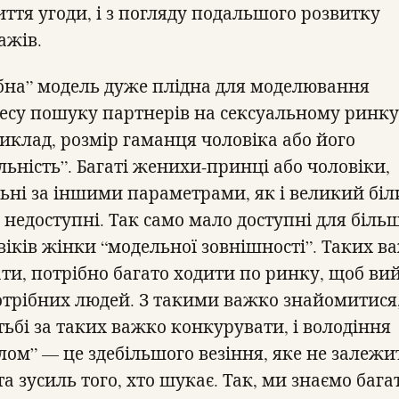
иття угоди, і з погляду подальшого розвитку
ажів.
бна” модель дуже плідна для моделювання
есу пошуку партнерів на сексуальному ринку.
иклад, розмір гаманця чоловіка або його
льність”. Багаті женихи-принці або чоловіки,
льні за іншими параметрами, як і великий бі
 недоступні. Так само мало доступні для біль
віків жінки “модельної зовнішності”. Таких в
ти, потрібно багато ходити по ринку, щоб ви
отрібних людей. З такими важко знайомитися,
тьбі за таких важко конкурувати, і володіння
лом” — це здебільшого везіння, яке не залежи
та зусиль того, хто шукає. Так, ми знаємо бага