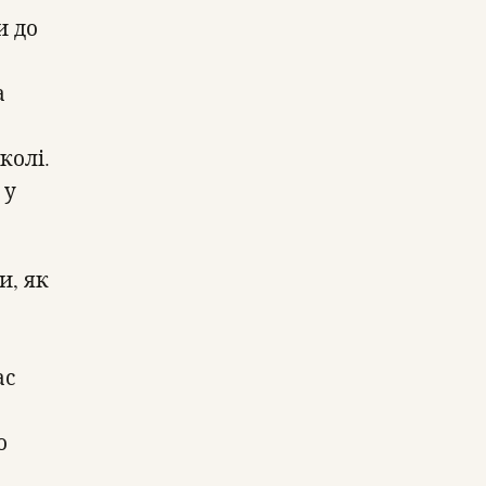
и до
а
колі.
 у
и, як
ас
о