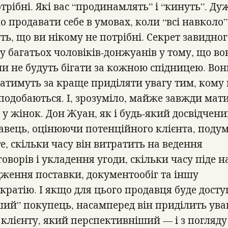
трібні. Які вас “продинамлять” і “кинуть”. Ду
о продавати себе в умовах, коли “всі навколо”
ть, що ви нікому не потрібні. Секрет завидног
ху багатьох чоловіків-донжуанів у тому, що во
ли не будуть бігати за кожною спідницею. Вон
атимуть за краще приділяти увагу тим, кому
 подобаються. І, зрозуміло, майже завжди мат
 у жінок. Дон Жуан, як і будь-який досвідчен
авець, оцінюючи потенційного клієнта, поду
е, скільки часу він витратить на ведення
оворів і укладення угоди, скільки часу піде н
дження поставки, документообіг та іншу
кратію. І якщо для цього продавця буде дост
ший” покупець, насамперед він приділить ува
 клієнту, який перспективніший — і з погляду