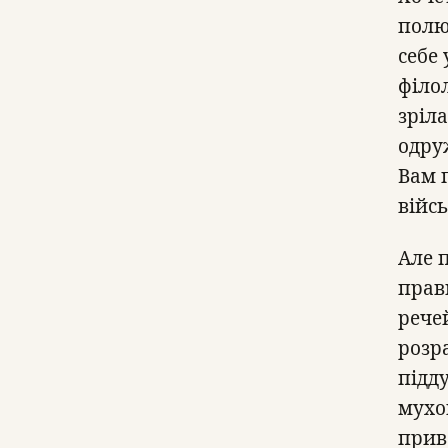
полю
себе 
філол
зріл
одруж
Вам 
війс
Але 
прав
речей
розр
підд
мухо
приве