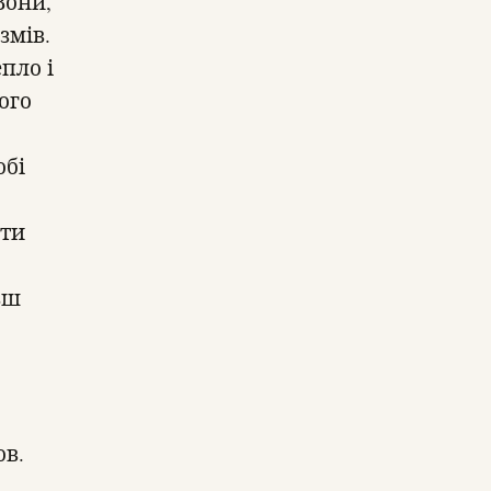
Вони,
змів.
пло і
ого
обі
яти
ьш
ов.