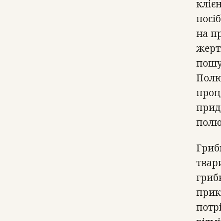
кліє
посі
на п
жерт
пошу
Полю
проце
прид
полю
Гриби
твари
грибн
прик
потр