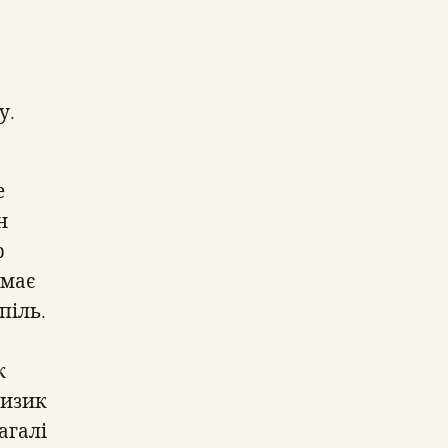
у.
е
н
р
умає
піль.
ж
ризик
агалі