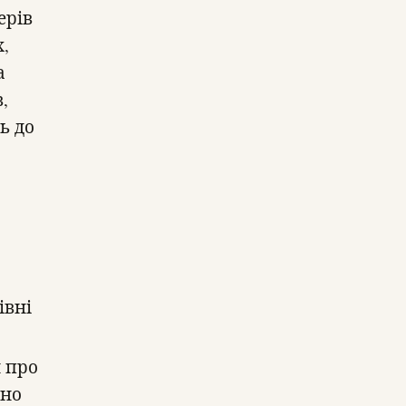
ерів
,
а
,
ь до
івні
и про
ьно