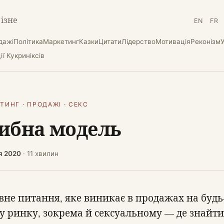
різне
EN
FR
дажі
Політика
Маркетинг
Казки
Цитати
Лідерство
Мотивація
Реконізм
ї Кукриніксів
ЕТИНГ
·
ПРОДАЖІ
·
СЕКС
ибна модель
я 2020
· 11 хвилин
вне питання, яке виникає в продажах на будь
у ринку, зокрема й сексуальному — де знайти