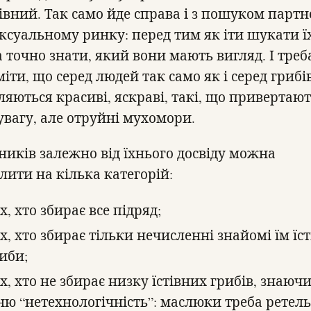
тівний. Так само йде справа і з пошуком партн
ексуальному ринку: перед тим як іти шукати їх
а точно знати, який вони мають вигляд. І треб
іти, що серед людей так само як і серед грибів
ляються красиві, яскраві, такі, що привертают
 увагу, але отруйні мухомори.
ників залежно від їхнього досвіду можна
лити на кілька категорій:
х, хто збирає все підряд;
х, хто збирає тільки нечисленні знайомі їм їст
иби;
х, хто не збирає низку їстівних грибів, знаюч
ню “нетехнологічність”: маслюки треба ретел