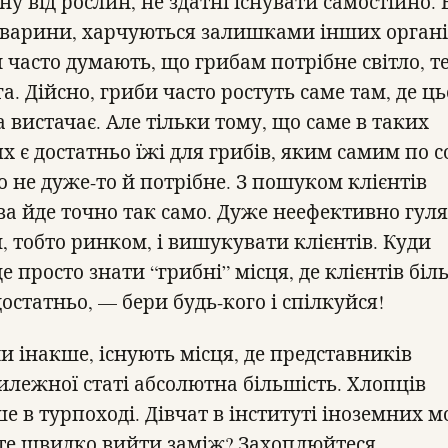
ну від рослин, не здатні існувати самостійно. 
 тварини, харчуються залишками інших органі
 часто думають, що грибам потрібне світло, те
а. Дійсно, гриби часто ростуть саме там, де ць
 вистачає. Але тільки тому, що саме в таких
х є достатньо їжі для грибів, яким самим по с
о не дуже-то й потрібне. З пошуком клієнтів
ва йде точно так само. Дуже неефективно гул
м, тобто ринком, і вишукувати клієнтів. Куди
 просто знати “грибні” місця, де клієнтів біл
остатньо, — бери будь-кого і спілкуйся!
чи інакше, існують місця, де представників
илежної статі абсолютна більшість. Хлопців
е в турпоході. Дівчат в інституті іноземних м
те швидко вийти заміж? Захоплюйтеся