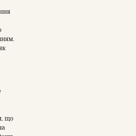
ання
о
нням.
як
е
и, що
на