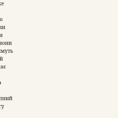
же
о
ни
и
 вони
имуть
ий
має
а
упний
гу