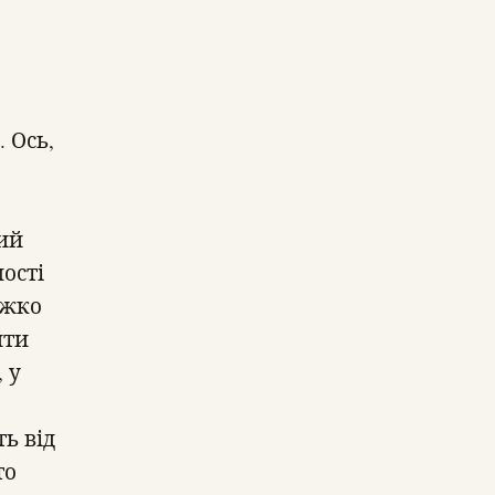
 Ось,
лий
шості
ажко
йти
 у
ть від
то