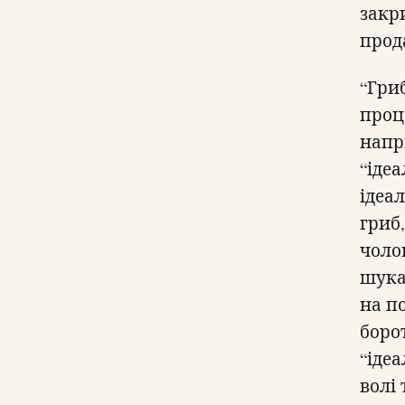
закр
прод
“Гри
проц
напр
“ідеа
ідеа
гриб,
чоло
шука
на п
боро
“ідеа
волі 