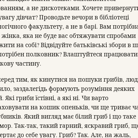
ванням, а не дискотеками. Хочете привернут
увагу дівчат? Проводьте вечори в бібліотеці
огічного факультету, а не в барі. Вам потрібн
а жінка, яка не буде вас обтяжувати спробами
ити на собі? Відвідуйте батьківські збори в ш
потрібен полковник? Влаштуйтеся працювати
ькову частину.
перед тим, як кинутися на пошуки грибів, люд
ило, заздалегідь формують розуміння деяких
. Які гриби їстівні, а які ні. Чи варто
аховувати на кошик опеньків, чи ще триває ч
убників. Який вигляд має білий гриб і що таке
мор. Так-так, такий гарний, яскравий гриб, щ
ртає до себе увагу. Гриб? Так. Але, на жаль,