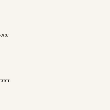
вав
тивні