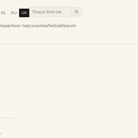
NL
RU
UK
Управління персоналом
Любов
Rework
ї