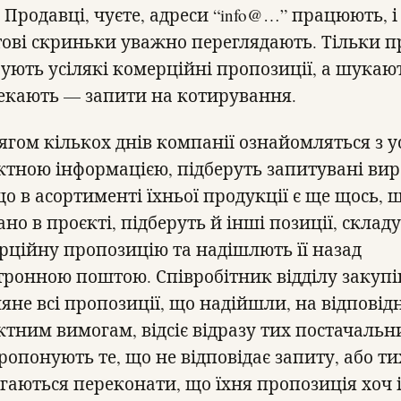
 Продавці, чуєте, адреси “info@…” працюють, і
ові скриньки уважно переглядають. Тільки п
рують усілякі комерційні пропозиції, а шукают
екають — запити на котирування.
ягом кількох днів компанії ознайомляться з у
ктною інформацією, підберуть запитувані вир
що в асортименті їхньої продукції є ще щось, 
но в проєкті, підберуть й інші позиції, склад
рційну пропозицію та надішлють її назад
тронною поштою. Співробітник відділу закупі
яне всі пропозиції, що надійшли, на відповід
ктним вимогам, відсіє відразу тих постачальн
ропонують те, що не відповідає запиту, або тих
гаються переконати, що їхня пропозиція хоч і