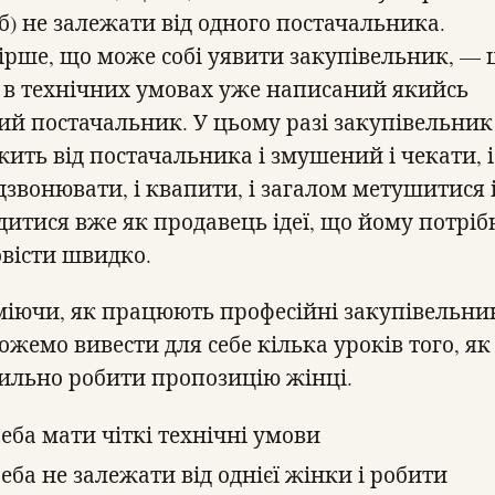
 б) не залежати від одного постачальника.
ірше, що може собі уявити закупівельник, — 
 в технічних умовах уже написаний якийсь
ий постачальник. У цьому разі закупівельник
жить від постачальника і змушений і чекати, і
дзвонювати, і квапити, і загалом метушитися 
дитися вже як продавець ідеї, що йому потріб
овісти швидко.
міючи, як працюють професійні закупівельни
ожемо вивести для себе кілька уроків того, як
ильно робити пропозицію жінці.
еба мати чіткі технічні умови
еба не залежати від однієї жінки і робити