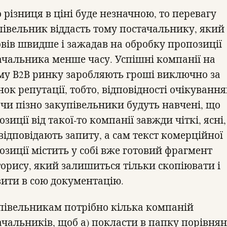
 різниця в ціні буде незначною, то перевагу
півельник віддасть тому постачальнику, який
овів швидше і зажадав на обробку пропозиції
ачальника менше часу. Успішні компанії на
му В2В ринку заробляють гроші виключно за
ок репутації, тобто, відповідності очікування
 чи пізно закупівельники будуть навчені, що
зиції від такої-то компанії завжди чіткі, ясні,
 відповідають запиту, а сам текст комерційної
озиції містить у собі вже готовий фрагмент
орису, який залишиться тільки скопіювати і
вити в сою документацію.
півельникам потрібно кілька компаній
ачальників, щоб а) покласти в папку порівня