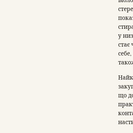
стер
пока
стира
у ни
стає
себе,
тако
Найк
заку
що до
прак
конт
наст