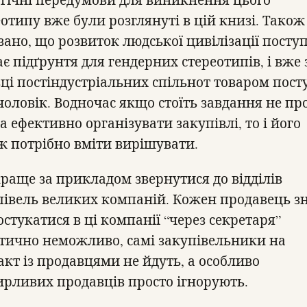
еотипу вже були розглянуті в цій книзі. Також
зано, що розвиток людської цивілізації посту
є підґрунтя для гендерних стереотипів, і вже 
зці постіндустріальних спільнот товаром пост
 чоловік. Водночас якщо стоїть завдання не пр
 а ефективно організувати закупівлі, то і його
ж потрібно вміти вирішувати.
раще за прикладом звернутися до відділів
півель великих компаній. Кожен продавець зн
стукатися в ці компанії “через секретаря”
тично неможливо, самі закупівельники на
акт із продавцями не йдуть, а особливо
ирливих продавців просто ігнорують.