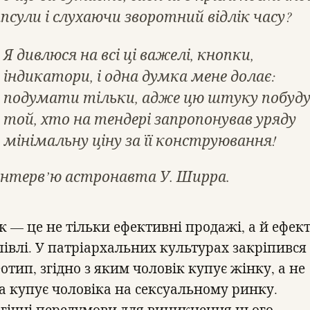
псули і слухаючи зворотний відлік часу?
Я дивлюся на всі ці важелі, кнопки,
індикатори, і одна думка мене долає:
подумати тільки, адже цю штуку побуду
той, хто на тендері запропонував уряду
мінімальну ціну за її конструювання!
інтерв’ю астронавта У. Ширра.
к — це не тільки ефективні продажі, а й ефек
півлі. У патріархальних культурах закріпився
отип, згідно з яким чоловік купує жінку, а не
а купує чоловіка на сексуальному ринку.
огічні передумови для виникнення цього