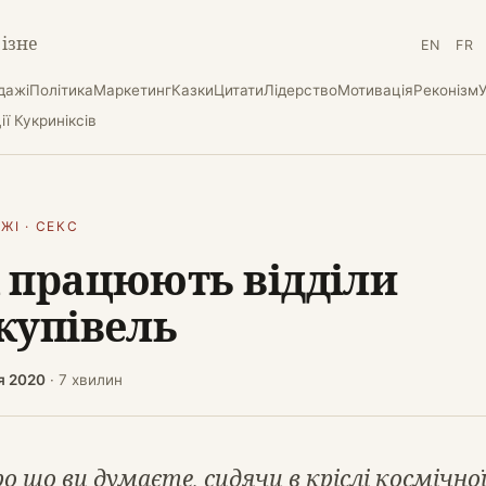
різне
EN
FR
дажі
Політика
Маркетинг
Казки
Цитати
Лідерство
Мотивація
Реконізм
ї Кукриніксів
ЖІ
·
СЕКС
 працюють відділи
купівель
я 2020
· 7 хвилин
о що ви думаєте, сидячи в кріслі космічно