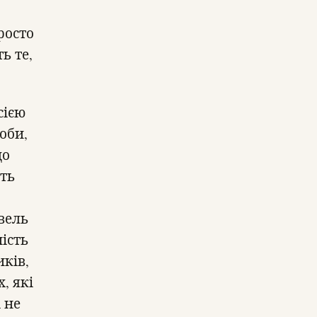
росто
ь те,
сією
оби,
що
уть
вель
ність
иків,
, які
 не