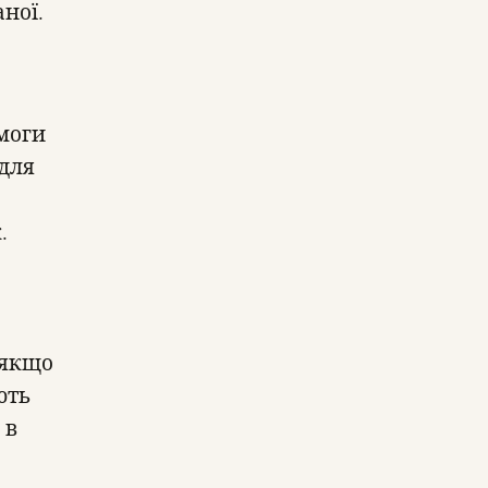
аної.
имоги
 для
.
 якщо
ють
 в