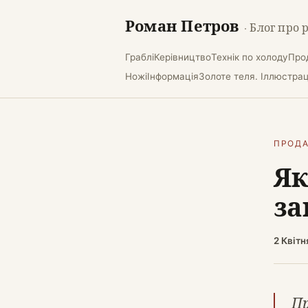
Роман Петров
· Блог про 
Граблі
Керівництво
Технік по холоду
Про
Ножі
Інформація
Золоте теля. Іллюстраці
ПРОДА
Як
за
2 Квітн
Пр