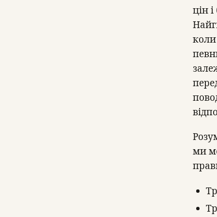
цін і
Найг
коли
певн
зале
пере
пово
відп
Розу
ми м
прав
Тр
Тр