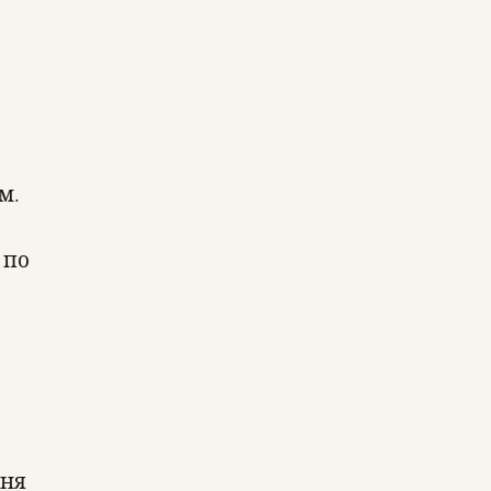
м.
 по
ння