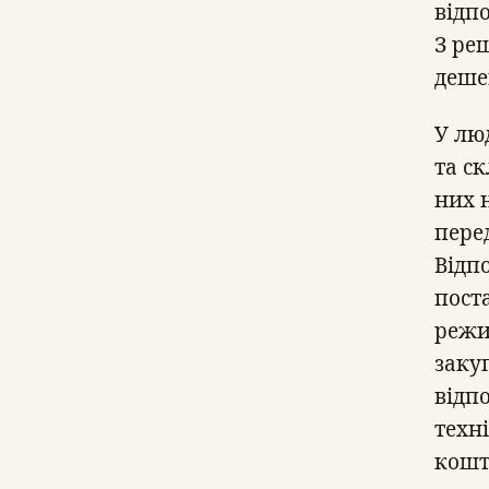
відпо
З ре
деше
У лю
та с
них 
пере
Відп
пост
режим
заку
відпо
техн
кошт