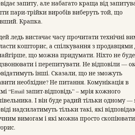
відає запиту, але набагато краща від запитув
шти пари-трійки виробів виберуть той, що
вший. Крапка.
дей ледь вистачає часу прочитати технічні в
класти кошторис, а спілкування з продавцями
найгірше, що можна придумати. Ніхто не буде
дзвонювати і перепитувати. Не відповіли — ок
овідатимуть інші. Сказали, що не зможуть
авити необхідне? Не питання. Комунікація в
і “Email запит-відповідь” – мрія кожного
півельника. І він буде радий тільки одному —
віді надсилатимуть тільки такі, які відповіда
ічним вимогам і які можна просто скопіювати
орис.