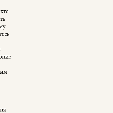
 хто
іть
ому
гось
і
 опис
ним
ння