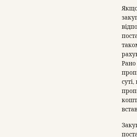
Якщо
заку
відп
пост
тако
рахун
Рано
пропо
суті,
проп
кошт
вста
Заку
пост