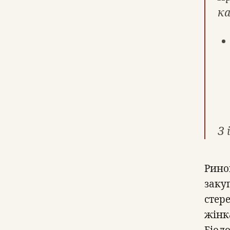
ка
З 
Рино
заку
стере
жінк
Біол