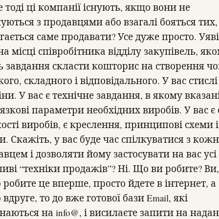
 тоді ці компанії існують, якщо вони не
куються з продавцями або взагалі бояться тих,
гається саме продавати? Усе дуже просто. Уяв
на місці співробітника відділу закупівель, як
ть завдання скласти кошторис на створення чо
ого, складного і відповідального. У вас стислі
ни. У вас є технічне завдання, в якому вказан
’язкові параметри необхідних виробів. У вас є
ості виробів, є креслення, принципові схеми і
и. Скажіть, у вас буде час спілкуватися з кож
авцем і дозволяти йому застосувати на вас усі
иві “техніки продажів”? Ні. Що ви робите? Ви,
 робите це вперше, просто йдете в інтернет, а
вдруге, то до вже готової бази Email, які
наються на info@, і висилаєте запити на нада