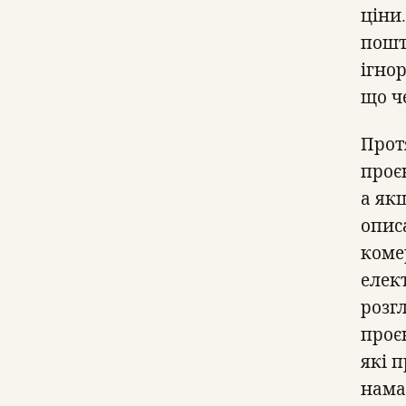
ціни.
пошт
ігно
що ч
Прот
проє
а як
описа
коме
елек
розгл
проє
які п
нама