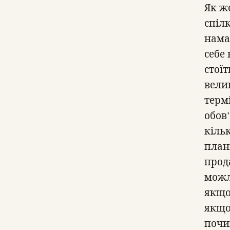
Як же
спіл
нама
себе 
стої
велик
термі
обов
кільк
план
прод
можл
якщо
якщо 
почи