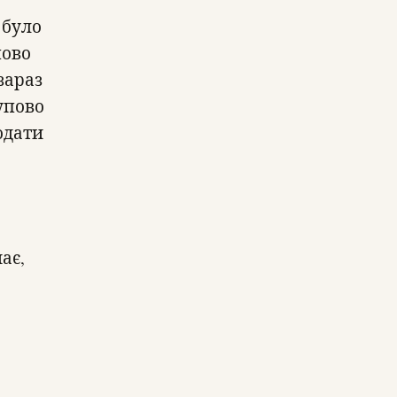
 було
пово
зараз
упово
одати
ає,