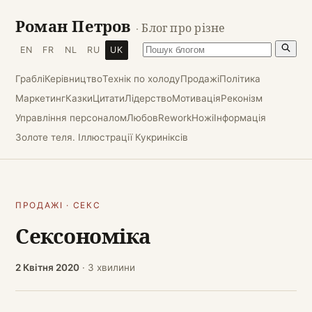
Роман Петров
· Блог про різне
EN
FR
NL
RU
UK
Граблі
Керівництво
Технік по холоду
Продажі
Політика
Маркетинг
Казки
Цитати
Лідерство
Мотивація
Реконізм
Управління персоналом
Любов
Rework
Ножі
Інформація
Золоте теля. Іллюстрації Кукриніксів
ПРОДАЖІ
·
СЕКС
Сексономіка
2 Квітня 2020
· 3 хвилини