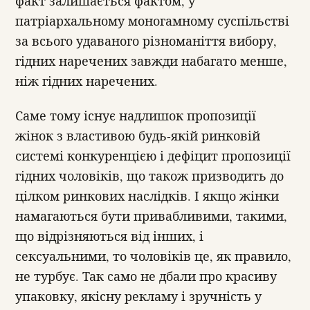
факт залишається фактом, у
патріархальному моногамному суспільстві
за всього удаваного різноманіття вибору,
гідних наречених завжди набагато менше,
ніж гідних наречених.
Саме тому існує надлишок пропозиції
жінок з властивою будь-якій ринковій
системі конкуренцією і дефіцит пропозиції
гідних чоловіків, що також призводить до
цілком ринкових наслідків. І якщо жінки
намагаються бути привабливими, такими,
що відрізняються від інших, і
сексуальними, то чоловіків це, як правило,
не турбує. Так само не дбали про красиву
упаковку, якісну рекламу і зручність у