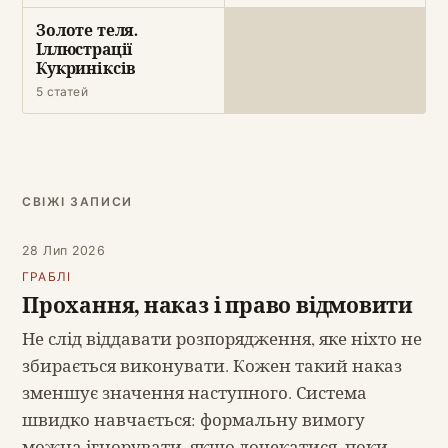
Золоте теля.
Іллюстрації
Кукриніксів
5 статей
СВІЖІ ЗАПИСИ
28 Лип 2026
ГРАБЛІ
Прохання, наказ і право відмовити
Не слід віддавати розпорядження, яке ніхто не
збирається виконувати. Кожен такий наказ
зменшує значення наступного. Система
швидко навчається: формальну вимогу
можна ігнорувати, якщо дочекатися, поки