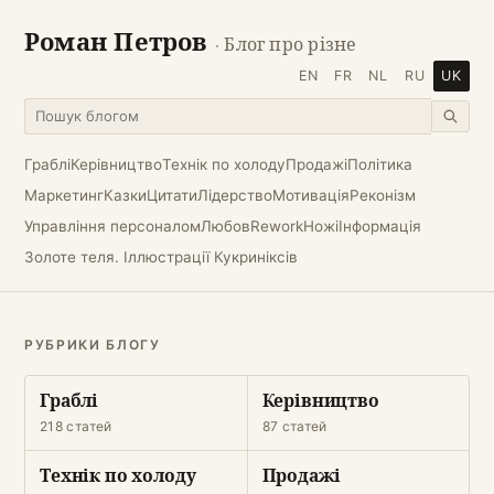
Роман Петров
· Блог про різне
EN
FR
NL
RU
UK
Граблі
Керівництво
Технік по холоду
Продажі
Політика
Маркетинг
Казки
Цитати
Лідерство
Мотивація
Реконізм
Управління персоналом
Любов
Rework
Ножі
Інформація
Золоте теля. Іллюстрації Кукриніксів
РУБРИКИ БЛОГУ
Граблі
Керівництво
218 статей
87 статей
Технік по холоду
Продажі