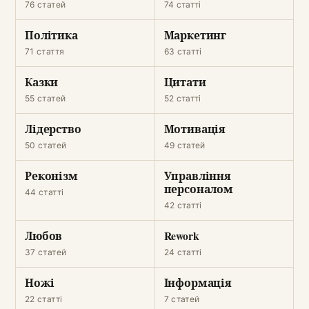
76 статей
74 статті
Політика
Маркетинг
71 стаття
63 статті
Казки
Цитати
55 статей
52 статті
Лідерство
Мотивація
50 статей
49 статей
Реконізм
Управління
персоналом
44 статті
42 статті
Любов
Rework
37 статей
24 статті
Ножі
Інформація
22 статті
7 статей