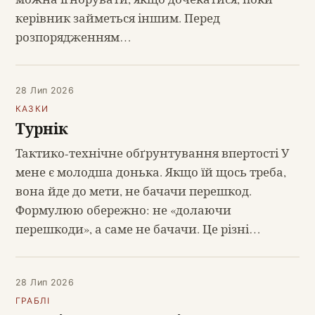
керівник займеться іншим. Перед
розпорядженням…
28 Лип 2026
КАЗКИ
Турнік
Тактико-технічне обґрунтування впертості У
мене є молодша донька. Якщо їй щось треба,
вона йде до мети, не бачачи перешкод.
Формулюю обережно: не «долаючи
перешкоди», а саме не бачачи. Це різні…
28 Лип 2026
ГРАБЛІ