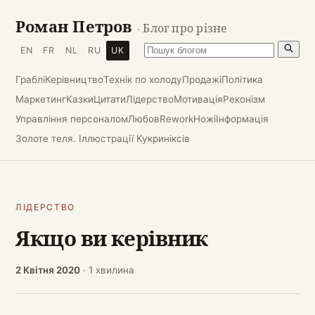
Роман Петров
· Блог про різне
EN
FR
NL
RU
UK
Граблі
Керівництво
Технік по холоду
Продажі
Політика
Маркетинг
Казки
Цитати
Лідерство
Мотивація
Реконізм
Управління персоналом
Любов
Rework
Ножі
Інформація
Золоте теля. Іллюстрації Кукриніксів
ЛІДЕРСТВО
Якщо ви керівник
2 Квітня 2020
· 1 хвилина