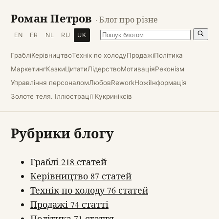
Роман Петров
· Блог про різне
EN
FR
NL
RU
UK
Граблі
Керівництво
Технік по холоду
Продажі
Політика
Маркетинг
Казки
Цитати
Лідерство
Мотивація
Реконізм
Управління персоналом
Любов
Rework
Ножі
Інформація
Золоте теля. Іллюстрації Кукриніксів
Рубрики блогу
Граблі
218 статей
Керівництво
87 статей
Технік по холоду
76 статей
Продажі
74 статті
Політика
71 стаття