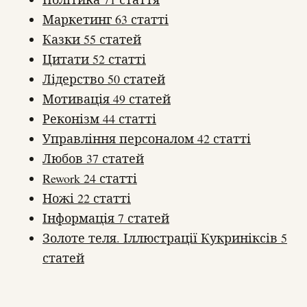
Маркетинг
63 статті
Казки
55 статей
Цитати
52 статті
Лідерство
50 статей
Мотивація
49 статей
Реконізм
44 статті
Управління персоналом
42 статті
Любов
37 статей
Rework
24 статті
Ножі
22 статті
Інформація
7 статей
Золоте теля. Іллюстрації Кукриніксів
5
статей