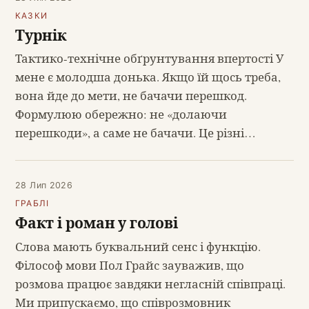
КАЗКИ
Турнік
Тактико-технічне обґрунтування впертості У
мене є молодша донька. Якщо їй щось треба,
вона йде до мети, не бачачи перешкод.
Формулюю обережно: не «долаючи
перешкоди», а саме не бачачи. Це різні…
28 Лип 2026
ГРАБЛІ
Факт і роман у голові
Слова мають буквальний сенс і функцію.
Філософ мови Пол Грайс зауважив, що
розмова працює завдяки негласній співпраці.
Ми припускаємо, що співрозмовник