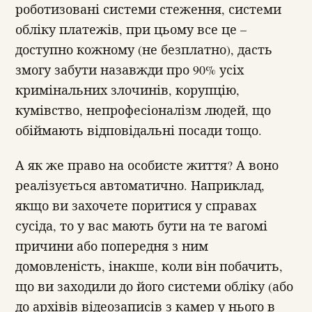
роботизовані системи стеження, системи
обліку платежів, при цьому все це –
доступно кожному (не безплатно), дасть
змогу забути назавжди про 90% усіх
кримінальних злочинів, корупцію,
кумівство, непрофесіоналізм людей, що
обіймають відповідальні посади тощо.
А як же право на особисте життя? А воно
реалізується автоматично. Наприклад,
якщо ви захочете поритися у справах
сусіда, то у вас мають бути на те вагомі
причини або попередня з ним
домовленість, інакше, коли він побачить,
що ви заходили до його системи обліку (або
до архівів відеозаписів з камер у нього в