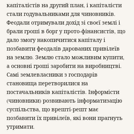
капіталістів на другий план, і капіталісти
стали годувальниками для чиновників.
Феодали отримували дохід зі своєї землі і
брали гроші в борг у прото-фінансистів, що
дало змогу накопичитися капіталу і
позбавити феодалів дарованих привілеїв
на землю. Землю стало можливим купити,
а основні гроші заробити на виробництві.
Самі землевласники з господарів
становища перетворилися на
постачальників капіталістів. Інформісти
(чиновники) розвивають інформатизацію
суспільства, що врешті-решт має
позбавити їх привілеїв, які вони прагнуть
утримати.