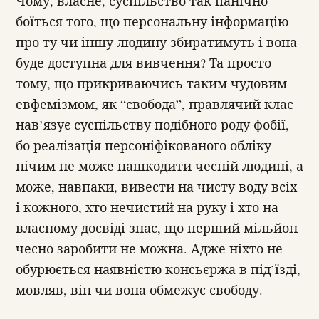
Чому, власне, суспільство так панічно
боїться того, що персональну інформацію
про ту чи іншу людину збиратимуть і вона
буде доступна для вивчення? Та просто
тому, що прикриваючись таким чудовим
евфемізмом, як “свобода”, правлячий клас
нав’язує суспільству подібного роду фобії,
бо реалізація персоніфікованого обліку
нічим не може нашкодити чесній людині, а
може, навпаки, вивести на чисту воду всіх
і кожного, хто нечистий на руку і хто на
власному досвіді знає, що перший мільйон
чесно заробити не можна. Адже ніхто не
обурюється наявністю консьєржа в під’їзді,
мовляв, він чи вона обмежує свободу.