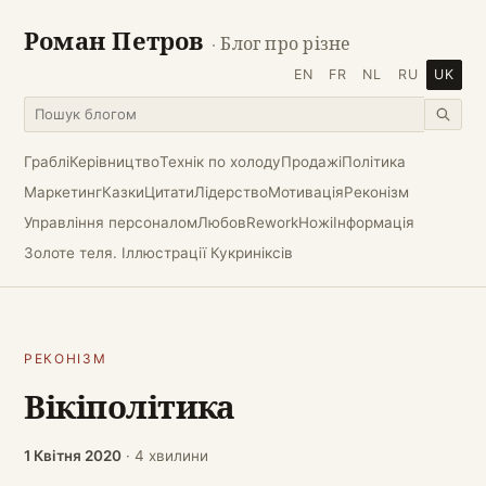
Роман Петров
· Блог про різне
EN
FR
NL
RU
UK
Граблі
Керівництво
Технік по холоду
Продажі
Політика
Маркетинг
Казки
Цитати
Лідерство
Мотивація
Реконізм
Управління персоналом
Любов
Rework
Ножі
Інформація
Золоте теля. Іллюстрації Кукриніксів
РЕКОНІЗМ
Вікіполітика
1 Квітня 2020
· 4 хвилини