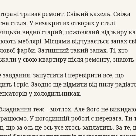
сторані триває ремонт. Свіжий кахель. Свіжа
сна стеля. У незакритих отворах у стелі
ницьки видно старий, пожовклий від жиру ка
юють меблярі. Місцями відчувається запах св
лової фарби. Затишний такий запах. Ті, хто
джали у свою квартиру після ремонту, знають 
 завдання: запустити і перевірити все, що
ить і гріє. Заодно ще відмити від пилу радіат
енсаторів у холодильниках.
обладнання теж – мотлох. Але його не викидаю
Працюємо. У погодинній роботі є перевага. Ти 
, що за ось це ось усе хтось заплатить. За те, 