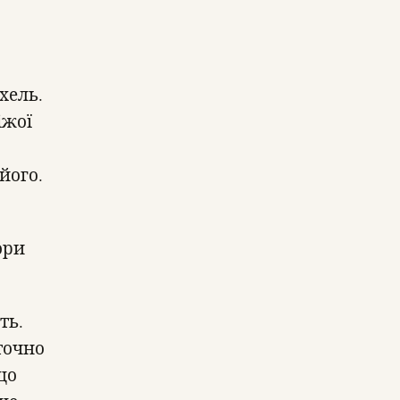
хель.
іжої
його.
ори
ть.
точно
що