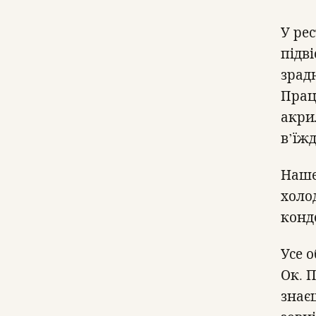
У ре
підві
зрад
Прац
акри
в’їж
Наше
холод
конд
Усе 
Ок. 
знаєш