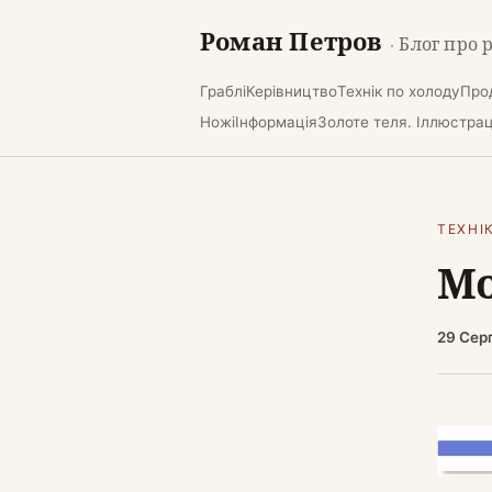
Роман Петров
· Блог про 
Граблі
Керівництво
Технік по холоду
Про
Ножі
Інформація
Золоте теля. Іллюстраці
ТЕХНІ
Мо
29 Сер