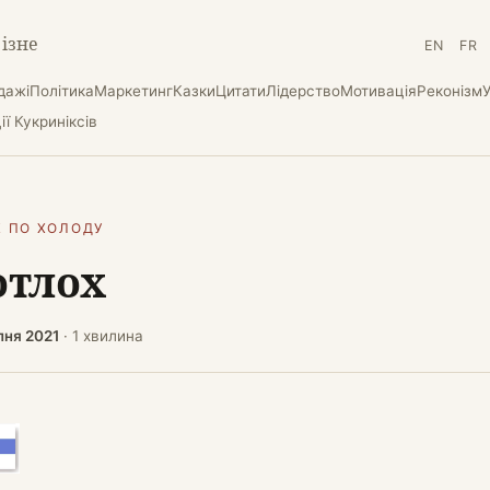
різне
EN
FR
дажі
Політика
Маркетинг
Казки
Цитати
Лідерство
Мотивація
Реконізм
ї Кукриніксів
К ПО ХОЛОДУ
тлох
пня 2021
· 1 хвилина