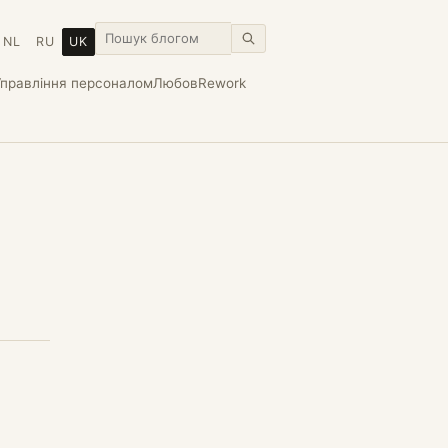
NL
RU
UK
Управління персоналом
Любов
Rework