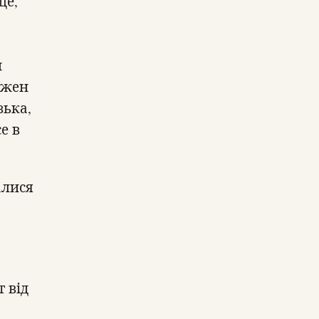
ще,
и
ожен
зька,
е в
алися
о
 від