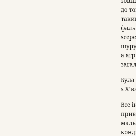
зовн
до то
такий
фаль
зсер
шуруп
а аг
зага
Була
з Х’
Все 
прив
маль
конд