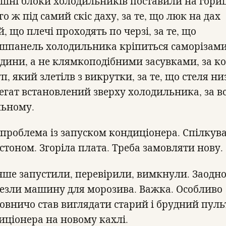
ішні блоки холодильників поставили на гори
го ж під самий скіс даху, за те, що люк на дах
, що плечі проходять по черзі, за те, що
шпанель холодильника кріпиться саморізам
едини, а не клямкоподібними засувками, за к
, який злетілв з викрутки, за те, що стеля ни
регат встановлений зверху холодильника, за вс
льному.
 проблема із запуском кондиціонера. Спілкув
юстоном. Згоріла плата. Треба замовляти нову.
інше запустили, перевірили, вимкнули. Заодн
езли машину для морозива. Важка. Особливо
овничо став виглядати старий і брудний пульт
иціонера на новому кахлі.