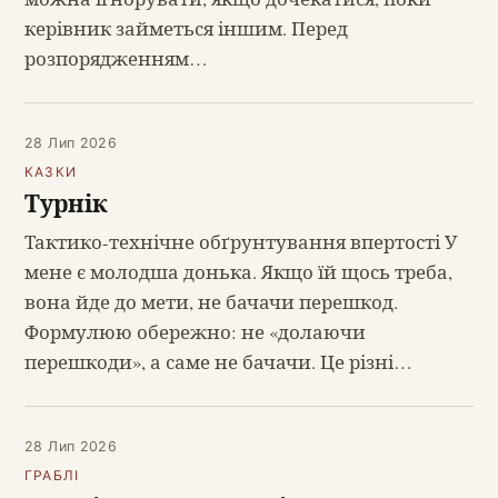
керівник займеться іншим. Перед
розпорядженням…
28 Лип 2026
КАЗКИ
Турнік
Тактико-технічне обґрунтування впертості У
мене є молодша донька. Якщо їй щось треба,
вона йде до мети, не бачачи перешкод.
Формулюю обережно: не «долаючи
перешкоди», а саме не бачачи. Це різні…
28 Лип 2026
ГРАБЛІ