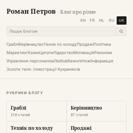
Роман Петров
· Блог про різне
EN
FR
NL
RU
UK
Граблі
Керівництво
Технік по холоду
Продажі
Політика
Маркетинг
Казки
Цитати
Лідерство
Мотивація
Реконізм
Управління персоналом
Любов
Rework
Ножі
Інформація
Золоте теля. Іллюстрації Кукриніксів
РУБРИКИ БЛОГУ
Граблі
Керівництво
218 статей
87 статей
Технік по холоду
Продажі