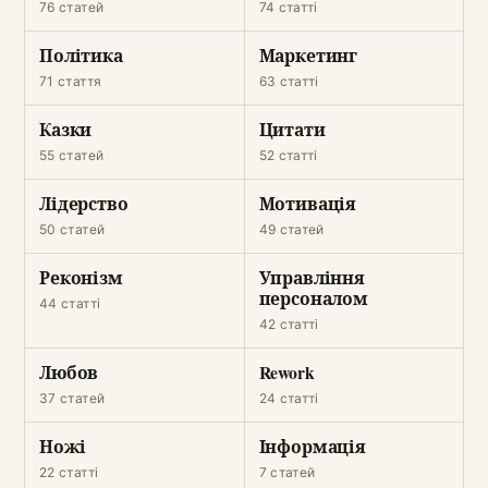
76 статей
74 статті
Політика
Маркетинг
71 стаття
63 статті
Казки
Цитати
55 статей
52 статті
Лідерство
Мотивація
50 статей
49 статей
Реконізм
Управління
персоналом
44 статті
42 статті
Любов
Rework
37 статей
24 статті
Ножі
Інформація
22 статті
7 статей