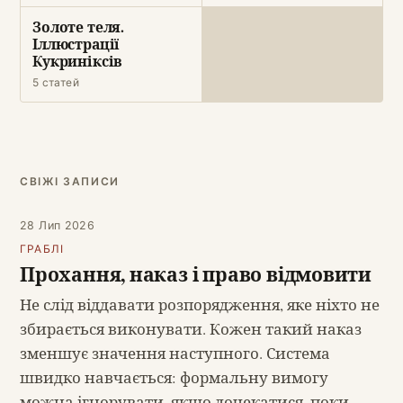
Золоте теля.
Іллюстрації
Кукриніксів
5 статей
СВІЖІ ЗАПИСИ
28 Лип 2026
ГРАБЛІ
Прохання, наказ і право відмовити
Не слід віддавати розпорядження, яке ніхто не
збирається виконувати. Кожен такий наказ
зменшує значення наступного. Система
швидко навчається: формальну вимогу
можна ігнорувати, якщо дочекатися, поки