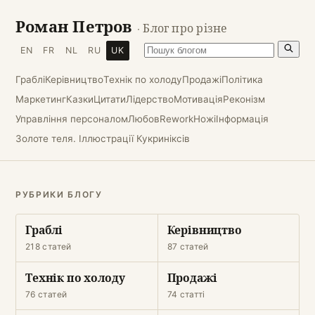
Роман Петров
· Блог про різне
EN
FR
NL
RU
UK
Граблі
Керівництво
Технік по холоду
Продажі
Політика
Маркетинг
Казки
Цитати
Лідерство
Мотивація
Реконізм
Управління персоналом
Любов
Rework
Ножі
Інформація
Золоте теля. Іллюстрації Кукриніксів
РУБРИКИ БЛОГУ
Граблі
Керівництво
218 статей
87 статей
Технік по холоду
Продажі
76 статей
74 статті