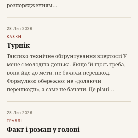
розпорядженням…
28 Лип 2026
КАЗКИ
Турнік
Тактико-технічне обґрунтування впертості У
мене є молодша донька. Якщо їй щось треба,
вона йде до мети, не бачачи перешкод.
Формулюю обережно: не «долаючи
перешкоди», а саме не бачачи. Це різні…
28 Лип 2026
ГРАБЛІ
Факт і роман у голові