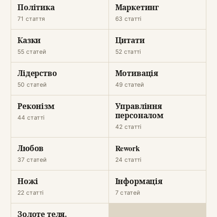
Політика
Маркетинг
71 стаття
63 статті
Казки
Цитати
55 статей
52 статті
Лідерство
Мотивація
50 статей
49 статей
Реконізм
Управління
персоналом
44 статті
42 статті
Любов
Rework
37 статей
24 статті
Ножі
Інформація
22 статті
7 статей
Золоте теля.